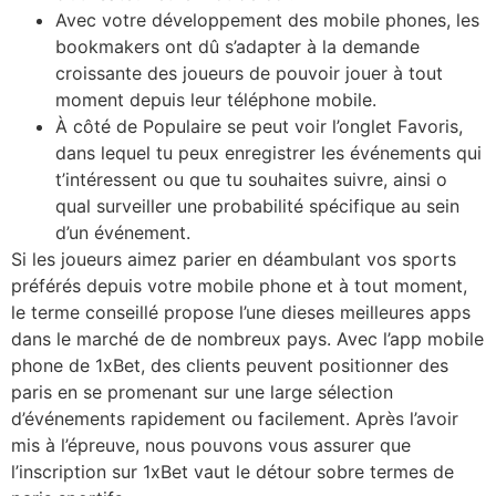
Avec votre développement des mobile phones, les
bookmakers ont dû s’adapter à la demande
croissante des joueurs de pouvoir jouer à tout
moment depuis leur téléphone mobile.
À côté de Populaire se peut voir l’onglet Favoris,
dans lequel tu peux enregistrer les événements qui
t’intéressent ou que tu souhaites suivre, ainsi o
qual surveiller une probabilité spécifique au sein
d’un événement.
Si les joueurs aimez parier en déambulant vos sports
préférés depuis votre mobile phone et à tout moment,
le terme conseillé propose l’une dieses meilleures apps
dans le marché de de nombreux pays. Avec l’app mobile
phone de 1xBet, des clients peuvent positionner des
paris en se promenant sur une large sélection
d’événements rapidement ou facilement. Après l’avoir
mis à l’épreuve, nous pouvons vous assurer que
l’inscription sur 1xBet vaut le détour sobre termes de