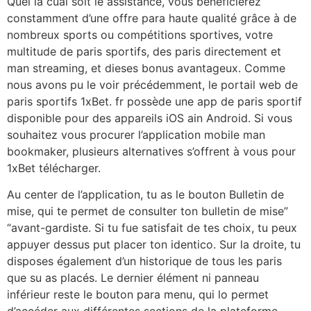
Quel la cual soit le assistance, vous bénéficierez
constamment d’une offre para haute qualité grâce à de
nombreux sports ou compétitions sportives, votre
multitude de paris sportifs, des paris directement et
man streaming, et dieses bonus avantageux. Comme
nous avons pu le voir précédemment, le portail web de
paris sportifs 1xBet. fr possède une app de paris sportif
disponible pour des appareils iOS ain Android. Si vous
souhaitez vous procurer l’application mobile man
bookmaker, plusieurs alternatives s’offrent à vous pour
1xBet télécharger.
Au center de l’application, tu as le bouton Bulletin de
mise, qui te permet de consulter ton bulletin de mise”
“avant-gardiste. Si tu fue satisfait de tes choix, tu peux
appuyer dessus put placer ton identico. Sur la droite, tu
disposes également d’un historique de tous les paris
que su as placés. Le dernier élément ni panneau
inférieur reste le bouton para menu, qui lo permet