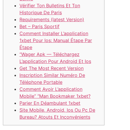
Vérifier Ton Bulletins Et Ton
Historique De Paris
Requirements (latest Version)
Bet – Paris Sportif
Comment Installer L’application
1xbet Pour Ios: Manual Étape Par
Étape
“Wager Apk — Téléchargez
L’application Pour Android Et Ios
Get The Most Recent Version
Inscription Similar Numéro De
Téléphone Portable
Comment Avoir L’application
Mobile” “Man Bookmaker 1xbet?
Parier En Déambulant 1xbet
Site Mobile, Android, Ios Ou Pc De
Bureau? Atouts Et Inconvénients