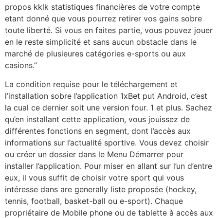
propos kklk statistiques financières de votre compte
etant donné que vous pourrez retirer vos gains sobre
toute liberté. Si vous en faites partie, vous pouvez jouer
en le reste simplicité et sans aucun obstacle dans le
marché de plusieures catégories e-sports ou aux
casions.”
La condition requise pour le téléchargement et
l’installation sobre l’application 1xBet put Android, c’est
la cual ce dernier soit une version four. 1 et plus. Sachez
qu’en installant cette application, vous jouissez de
différentes fonctions en segment, dont l’accès aux
informations sur l’actualité sportive. Vous devez choisir
ou créer un dossier dans le Menu Démarrer pour
installer l’application. Pour miser en allant sur l’un d’entre
eux, il vous suffit de choisir votre sport qui vous
intéresse dans are generally liste proposée (hockey,
tennis, football, basket-ball ou e-sport). Chaque
propriétaire de Mobile phone ou de tablette à accès aux