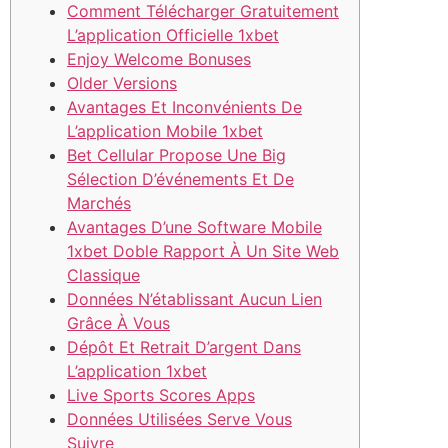
Comment Télécharger Gratuitement
L’application Officielle 1xbet
Enjoy Welcome Bonuses
Older Versions
Avantages Et Inconvénients De
L’application Mobile 1xbet
Bet Cellular Propose Une Big
Sélection D’événements Et De
Marchés
Avantages D’une Software Mobile
1xbet Doble Rapport À Un Site Web
Classique
Données N’établissant Aucun Lien
Grâce À Vous
Dépôt Et Retrait D’argent Dans
L’application 1xbet
Live Sports Scores Apps
Données Utilisées Serve Vous
Suivre