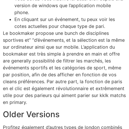
version de windows que l’application mobile
phone.
En cliquant sur un événement, tu peux voir les
cotes actuelles pour chaque type de pari.
Le bookmaker propose une bunch de disciplines
sportives et” “d’événements, et la sélection est la même
sur ordinateur ainsi que sur mobile. L’application du
bookmaker est très simple à prendre en main et offre
are generally possibilité de filtrer les marchés, les
événements sportifs et les catégories de sport, même
par position, afin de des afficher en fonction de vos
cleans préférences. Par autre part, la fonction de paris
en el clic est également révolutionnaire et extrêmement
utile pour des parieurs qui aiment parier sur kklk matchs
en primary.
Older Versions
Profitez également d’autres types de london combinés