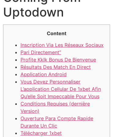
Uptodown
Content
Inscription Via Les Réseaux Sociaux
Pari Directement”
Profite Kklk Bonus De Bienvenue
Résultats Des Match En Direct
Application Android
Vous Devez Personnaliser
L’application Cellular De 1xbet Afin
Qu’elle Soit Impeccable Pour Vous
Conditions Requises (dernière
Version)
Ouverture Para Compte Rapide
Durante Un Clic
Télécharger 1xbet