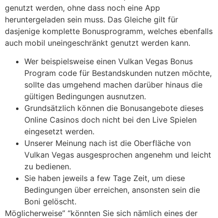
genutzt werden, ohne dass noch eine App
heruntergeladen sein muss. Das Gleiche gilt für
dasjenige komplette Bonusprogramm, welches ebenfalls
auch mobil uneingeschränkt genutzt werden kann.
Wer beispielsweise einen Vulkan Vegas Bonus
Program code für Bestandskunden nutzen möchte,
sollte das umgehend machen darüber hinaus die
gültigen Bedingungen ausnutzen.
Grundsätzlich können die Bonusangebote dieses
Online Casinos doch nicht bei den Live Spielen
eingesetzt werden.
Unserer Meinung nach ist die Oberfläche von
Vulkan Vegas ausgesprochen angenehm und leicht
zu bedienen.
Sie haben jeweils a few Tage Zeit, um diese
Bedingungen über erreichen, ansonsten sein die
Boni gelöscht.
Möglicherweise” “könnten Sie sich nämlich eines der