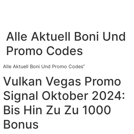
Alle Aktuell Boni Und
Promo Codes
Alle Aktuell Boni Und Promo Codes”
Vulkan Vegas Promo
Signal Oktober 2024:
Bis Hin Zu Zu 1000
Bonus