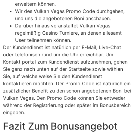
erweitern können.
Wir des Vulkan Vegas Promo Code durchgehen,
und uns die angebotenen Boni anschauen.
Darüber hinaus veranstaltet Vulkan Vegas
regelmäßig Casino Turniere, an denen allesamt
User teilnehmen können.
Der Kundendienst ist natürlich per E-Mail, Live-Chat
oder telefonisch rund um die Uhr erreichbar. Um
Kontakt portal zum Kundendienst aufzunehmen, gehen
Sie ganz nach unten auf der Startseite sowie wählen
Sie, auf welche weise Sie den Kundendienst
kontaktieren möchten. Der Promo Code ist natürlich ein
zusätzlicher Benefit zu den schon angebotenen Boni bei
Vulkan Vegas. Den Promo Code können Sie entweder
während der Registrierung oder später im Bonusbereich
eingeben.
Fazit Zum Bonusangebot