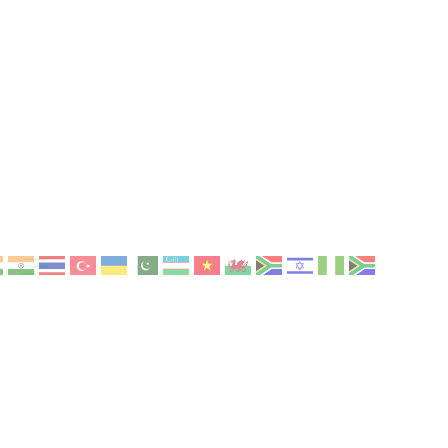
Quem Somos