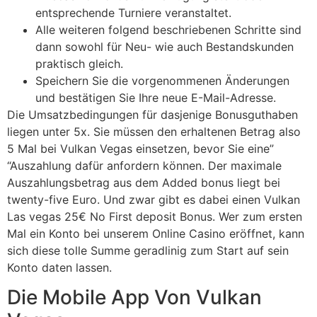
entsprechende Turniere veranstaltet.
Alle weiteren folgend beschriebenen Schritte sind
dann sowohl für Neu- wie auch Bestandskunden
praktisch gleich.
Speichern Sie die vorgenommenen Änderungen
und bestätigen Sie Ihre neue E-Mail-Adresse.
Die Umsatzbedingungen für dasjenige Bonusguthaben
liegen unter 5x. Sie müssen den erhaltenen Betrag also
5 Mal bei Vulkan Vegas einsetzen, bevor Sie eine”
“Auszahlung dafür anfordern können. Der maximale
Auszahlungsbetrag aus dem Added bonus liegt bei
twenty-five Euro. Und zwar gibt es dabei einen Vulkan
Las vegas 25€ No First deposit Bonus. Wer zum ersten
Mal ein Konto bei unserem Online Casino eröffnet, kann
sich diese tolle Summe geradlinig zum Start auf sein
Konto daten lassen.
Die Mobile App Von Vulkan