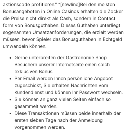
aktionscode profitieren.” “[newline]Bei den meisten
Bonusangeboten in Online Casinos erhalten die Zocker
die Preise nicht direkt als Cash, sondern in Contact
form von Bonusguthaben. Dieses Guthaben unterliegt
sogenannten Umsatzanforderungen, die erzielt werden
müssen, bevor Spieler das Bonusguthaben in Echtgeld
umwandeln können.
Gerne unterbreiten der Gastronomie Shop
Besuchern unserer Internetseite einen solch
exklusiven Bonus.
Per Email werden Ihnen persönliche Angebot
zugeschickt, Sie erhalten Nachrichten vom
Kundendienst und können Ihr Passwort wechseln.
Sie können an ganz vielen Seiten einfach so
gesammelt werden.
Diese Transaktionen müssen beide innerhalb der
ersten sieben Tage nach der Anmeldung
vorgenommen werden.