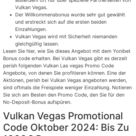
außerdem oft nur über spezielle Partnerseiten von
Vulkan Vegas.
Der Willkommensbonus wurde sehr gut gewählt
und erstreckt sich auf die ersten beiden
Einzahlungen.
Vulkan Vegas wird mit Sicherheit niemanden
gleichgültig lassen.
Lesen Sie hier, wie Sie dieses Angebot mit dem Yonibet
Bonus code erhalten. Bei Vulkan Vegas gibt es derzeit
perish folgenden Vulkan Las vegas Promo Code
Angebote, von denen Sie profitieren können. Eine der
Aktionen, perish bei Vulkan Vegas angeboten werden,
sind oftmals die Freispiele weniger Einzahlung. Notieren
Sie sich am Besten den Promo Code, den Sie für den
No-Deposit-Bonus aufspüren.
Vulkan Vegas Promotional
Code Oktober 2024: Bis Zu