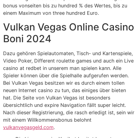
bonus vonseiten bis zu hundred % des Wertes, bis zu
einem Maximum von three hundred Euro.
Vulkan Vegas Online Casino
Boni 2024
Dazu gehören Spielautomaten, Tisch- und Kartenspiele,
Video Poker, Different roulette games und auch ein Live
casino at redbet in unserem man spielen kann. Alle
Spieler können über die Spielhalle aufgerufen werden.
Bei Vulkan Vegas besitzen wir es durch einem tollen
neuen Internet casino zu tun, das einiges über bieten
hat. Die Seite von Vulkan Vegas ist besonders
übersichtlich und expire Navigation fällt super leicht.
Nach dieser Registrierung, die rasch erledigt ist, sein wir
mit einem Willkommensbonus belohnt
vulkanvegasgeld.com
.