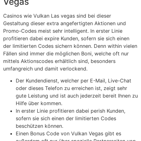
Vegas
Casinos wie Vulkan Las vegas sind bei dieser
Gestaltung dieser extra angefertigten Aktionen und
Promo-Codes meist sehr intelligent. In erster Linie
profitieren dabei expire Kunden, sofern sie sich einen
der limitierten Codes sichern können. Denn within vielen
Fällen sind immer die möglichen Boni, welche oft nur
mittels Aktionscodes erhältlich sind, besonders
umfangreich und damit verlockend.
Der Kundendienst, welcher per E-Mail, Live-Chat
oder dieses Telefon zu erreichen ist, zeigt sehr
gute Leistung und ist auch jederzeit bereit Ihnen zu
Hilfe über kommen.
In erster Linie profitieren dabei perish Kunden,
sofern sie sich einen der limitierten Codes
beschützen können.
Einen Bonus Code von Vulkan Vegas gibt es