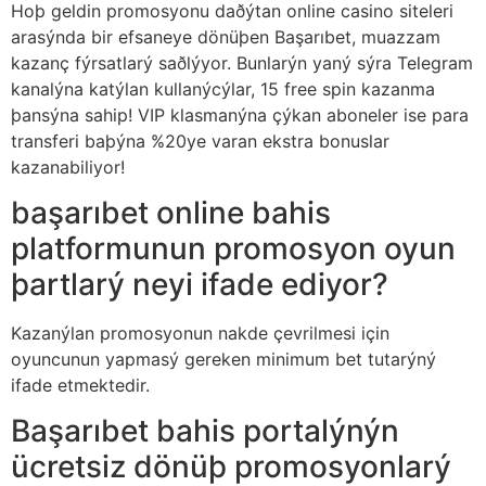
Hoþ geldin promosyonu daðýtan online casino siteleri
arasýnda bir efsaneye dönüþen Başarıbet, muazzam
kazanç fýrsatlarý saðlýyor. Bunlarýn yaný sýra Telegram
kanalýna katýlan kullanýcýlar, 15 free spin kazanma
þansýna sahip! VIP klasmanýna çýkan aboneler ise para
transferi baþýna %20ye varan ekstra bonuslar
kazanabiliyor!
başarıbet online bahis
platformunun promosyon oyun
þartlarý neyi ifade ediyor?
Kazanýlan promosyonun nakde çevrilmesi için
oyuncunun yapmasý gereken minimum bet tutarýný
ifade etmektedir.
Başarıbet bahis portalýnýn
ücretsiz dönüþ promosyonlarý