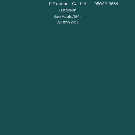
14º andar – CJ. 144
95042-8664
- Brooklin
São Paulo/SP -
04579-901