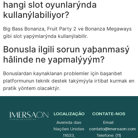
hangi slot oyunlarýnda
kullanýlabiliyor?
Big Bass Bonanza, Fruit Party 2 ve Bonanza Megaways
gibi slot yapýmlarýnda kullanýlabilir.
Bonusla ilgili sorun yaþanmasý
hâlinde ne yapmalýyým?
Bonuslardan kaynaklanan problemler için başarıbet
platformunun teknik destek takýmýyla irtibat kurmak en
pratik yöntem olacaktýr.
LOCALIZAÇÃO
CONTATE-NOS
Avenida das
Email:
Nações Unidas
contato@imersaon.com
11633,
Telefone:
(11)