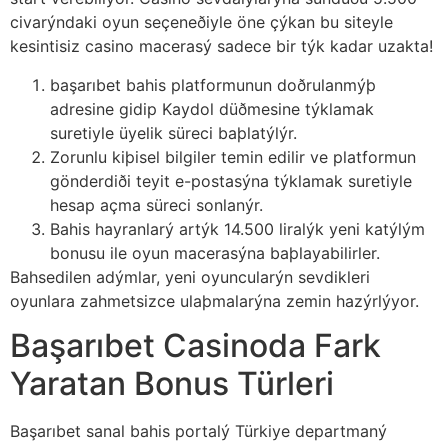
civarýndaki oyun seçeneðiyle öne çýkan bu siteyle
kesintisiz casino macerasý sadece bir týk kadar uzakta!
başarıbet bahis platformunun doðrulanmýþ
adresine gidip Kaydol düðmesine týklamak
suretiyle üyelik süreci baþlatýlýr.
Zorunlu kiþisel bilgiler temin edilir ve platformun
gönderdiði teyit e-postasýna týklamak suretiyle
hesap açma süreci sonlanýr.
Bahis hayranlarý artýk 14.500 liralýk yeni katýlým
bonusu ile oyun macerasýna baþlayabilirler.
Bahsedilen adýmlar, yeni oyuncularýn sevdikleri
oyunlara zahmetsizce ulaþmalarýna zemin hazýrlýyor.
Başarıbet Casinoda Fark
Yaratan Bonus Türleri
Başarıbet sanal bahis portalý Türkiye departmaný