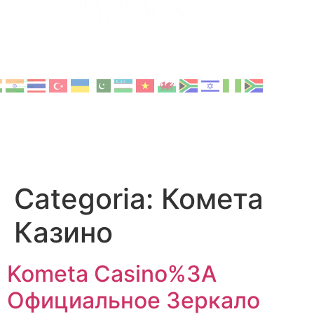
Quem Somos
Categoria:
Комета
Казино
Kometa Casino%3A
Официальное Зеркало