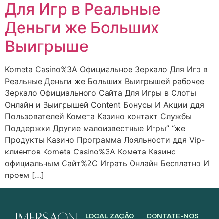
Для Игр в Реальные
Деньги же Больших
Выигрыше
Kometa Casino%3A Официальное Зеркало Для Игр в
Реальные Деньги же Больших Выигрышей рабочее
Зеркало Официального Сайта Для Игры в Слоты
Онлайн и Выигрышей Content Бонусы И Акции ддя
Пользователей Комета Казино контакт Службы
Поддержки Другие малоизвестные Игры” “же
Продукты Казино Программа Лояльности ддя Vip-
клиентов Kometa Casino%3A Комета Казино
официальным Сайт%2C Играть Онлайн Бесплатно И
проем […]
LOCALIZAÇÃO
CONTATE-NOS