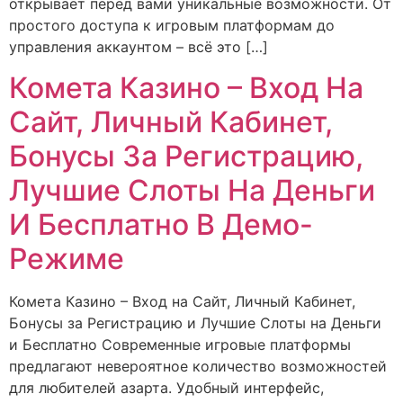
открывает перед вами уникальные возможности. От
простого доступа к игровым платформам до
управления аккаунтом – всё это […]
Комета Казино – Вход На
Сайт, Личный Кабинет,
Бонусы За Регистрацию,
Лучшие Слоты На Деньги
И Бесплатно В Демо-
Режиме
Комета Казино – Вход на Сайт, Личный Кабинет,
Бонусы за Регистрацию и Лучшие Слоты на Деньги
и Бесплатно Современные игровые платформы
предлагают невероятное количество возможностей
для любителей азарта. Удобный интерфейс,