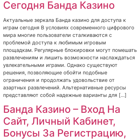
Сегодня Банда Казино
Актуальные зеркала Банда казино для доступа к
играм сегодня В условиях современного цифрового
мира многие пользователи сталкиваются с
проблемой доступа к любимым игровым
площадкам. Регулярные блокировки могут помешать
развлечениям и лишить возможности наслаждаться
увлекательными играми. Однако существуют
решения, позволяющие обойти подобные
ограничения и продолжать удовольствие от
азартных развлечений. Альтернативные ресурсы
представляют собой надежные варианты для […]
Банда Казино – Вход На
Сайт, Личный Кабинет,
Бонусы За Регистрацию,