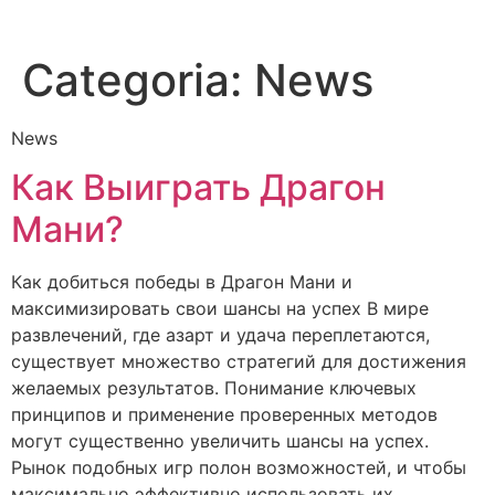
Categoria:
News
News
Как Выиграть Драгон
Мани?
Как добиться победы в Драгон Мани и
максимизировать свои шансы на успех В мире
развлечений, где азарт и удача переплетаются,
существует множество стратегий для достижения
желаемых результатов. Понимание ключевых
принципов и применение проверенных методов
могут существенно увеличить шансы на успех.
Рынок подобных игр полон возможностей, и чтобы
максимально эффективно использовать их,