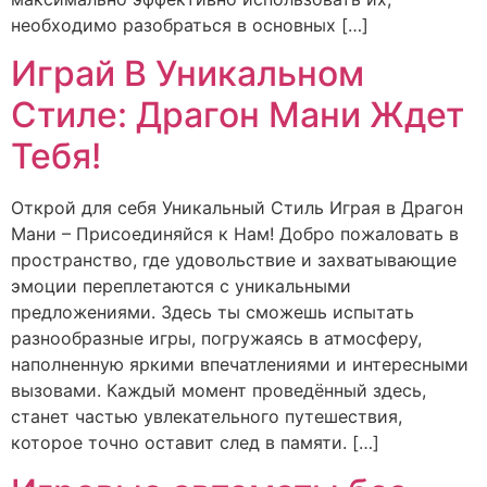
необходимо разобраться в основных […]
Играй В Уникальном
Стиле: Драгон Мани Ждет
Тебя!
Открой для себя Уникальный Стиль Играя в Драгон
Мани – Присоединяйся к Нам! Добро пожаловать в
пространство, где удовольствие и захватывающие
эмоции переплетаются с уникальными
предложениями. Здесь ты сможешь испытать
разнообразные игры, погружаясь в атмосферу,
наполненную яркими впечатлениями и интересными
вызовами. Каждый момент проведённый здесь,
станет частью увлекательного путешествия,
которое точно оставит след в памяти. […]