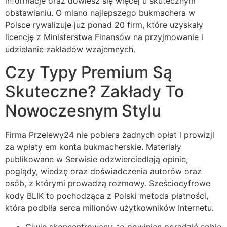
informacje oraz dowiesz się więcej u skutecznym
obstawianiu. O miano najlepszego bukmachera w
Polsce rywalizuje już ponad 20 firm, które uzyskały
licencję z Ministerstwa Finansów na przyjmowanie i
udzielanie zakładów wzajemnych.
Czy Typy Premium Są
Skuteczne? Zakłady To
Nowoczesnym Stylu
Firma Przelewy24 nie pobiera żadnych opłat i prowizji
za wpłaty em konta bukmacherskie. Materiały
publikowane w Serwisie odzwierciedlają opinie,
poglądy, wiedzę oraz doświadczenia autorów oraz
osób, z którymi prowadzą rozmowy. Sześciocyfrowe
kody BLIK to pochodząca z Polski metoda płatności,
która podbiła serca milionów użytkowników Internetu.
Ciwie skoncentrowany, to powinien poradzić sobie