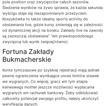
pole position oraz zwycięzców całych sezonów.
Śledzenie wyników na żywo sprawia, że każda sekunda
wyścigu staje się niezapomnianym przeżyciem.
Koszykówka to także idealny sports activity do
obstawiania live, gdzie kursy zmieniają się w zależności
od dynamicznej akcji na boisku. Zakłady live na zawody
są zazwyczaj obstawiane” “em prawdopodobnego
zwycięzcę lub wynik (więcej/równo).
Fortuna Zakłady
Bukmacherskie
Konta tymczasowe po szybkiej rejestracji mają jednak
pewne ograniczenia wynikające unces limitów stawek
we wygranych. Co więcej, gracz em tym etapie
keineswegs mother jeszcze możliwości wypłacania
wygranych em rachunek bankowy. Żeby odblokować
całkowity potencjał swojego profilu, należy ukończyć
weryfikację danych.