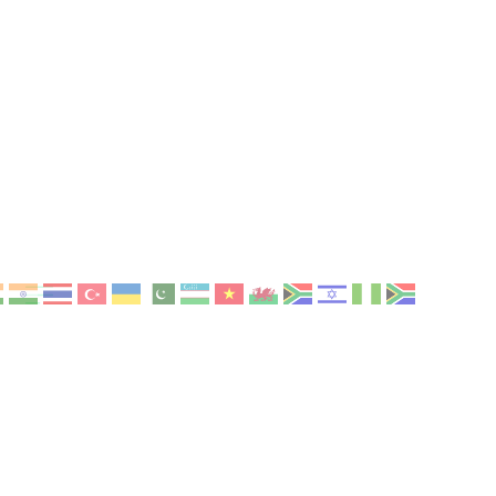
Quem Somos