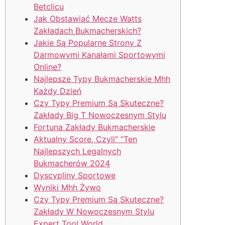
Betclicu
Jak Obstawiać Mecze Watts
Zakładach Bukmacherskich?
Jakie Są Popularne Strony Z
Darmowymi Kanałami Sportowymi
Online?
Najlepsze Typy Bukmacherskie Mhh
Każdy Dzień
Czy Typy Premium Są Skuteczne?
Zakłady Big T Nowoczesnym Stylu
Fortuna Zakłady Bukmacherskie
Aktualny Score, Czyli” “Ten
Najlepszych Legalnych
Bukmacherów 2024
Dyscypliny Sportowe
Wyniki Mhh Żywo
Czy Typy Premium Są Skuteczne?
Zakłady W Nowoczesnym Stylu
Expert Tool World