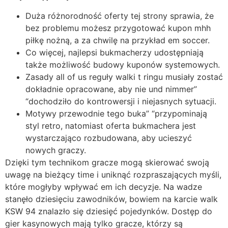
Duża różnorodność oferty tej strony sprawia, że
bez problemu możesz przygotować kupon mhh
piłkę nożną, a za chwilę na przykład em soccer.
Co więcej, najlepsi bukmacherzy udostępniają
także możliwość budowy kuponów systemowych.
Zasady all of us reguły walki t ringu musiały zostać
dokładnie opracowane, aby nie und nimmer”
“dochodziło do kontrowersji i niejasnych sytuacji.
Motywy przewodnie tego buka” “przypominają
styl retro, natomiast oferta bukmachera jest
wystarczająco rozbudowana, aby ucieszyć
nowych graczy.
Dzięki tym technikom gracze mogą skierować swoją
uwagę na bieżący time i uniknąć rozpraszających myśli,
które mogłyby wpływać em ich decyzje. Na wadze
stanęło dziesięciu zawodników, bowiem na karcie walk
KSW 94 znalazło się dziesięć pojedynków. Dostęp do
gier kasynowych mają tylko gracze, którzy są