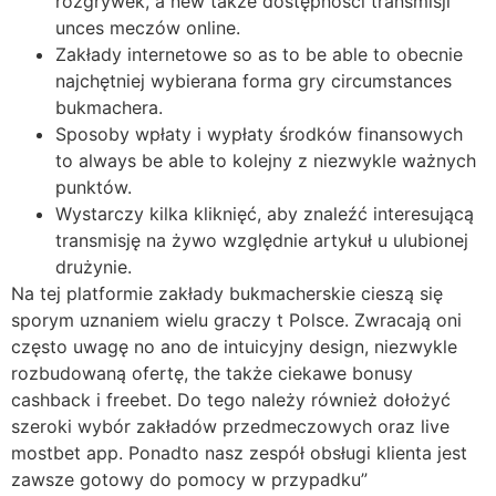
rozgrywek, a new także dostępności transmisji
unces meczów online.
Zakłady internetowe so as to be able to obecnie
najchętniej wybierana forma gry circumstances
bukmachera.
Sposoby wpłaty i wypłaty środków finansowych
to always be able to kolejny z niezwykle ważnych
punktów.
Wystarczy kilka kliknięć, aby znaleźć interesującą
transmisję na żywo względnie artykuł u ulubionej
drużynie.
Na tej platformie zakłady bukmacherskie cieszą się
sporym uznaniem wielu graczy t Polsce. Zwracają oni
często uwagę no ano de intuicyjny design, niezwykle
rozbudowaną ofertę, the także ciekawe bonusy
cashback i freebet. Do tego należy również dołożyć
szeroki wybór zakładów przedmeczowych oraz live
mostbet app. Ponadto nasz zespół obsługi klienta jest
zawsze gotowy do pomocy w przypadku”