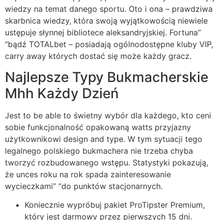
wiedzy na temat danego sportu. Oto i ona – prawdziwa
skarbnica wiedzy, która swoją wyjątkowością niewiele
ustępuje słynnej bibliotece aleksandryjskiej. Fortuna”
“bądź TOTALbet – posiadają ogólnodostępne kluby VIP,
carry away których dostać się może każdy gracz.
Najlepsze Typy Bukmacherskie
Mhh Każdy Dzień
Jest to be able to świetny wybór dla każdego, kto ceni
sobie funkcjonalność opakowaną watts przyjazny
użytkownikowi design and type. W tym sytuacji tego
legalnego polskiego bukmachera nie trzeba chyba
tworzyć rozbudowanego wstępu. Statystyki pokazują,
że unces roku na rok spada zainteresowanie
wycieczkami” “do punktów stacjonarnych.
Koniecznie wypróbuj pakiet ProTipster Premium,
który jest darmowy przez pierwszych 15 dni.