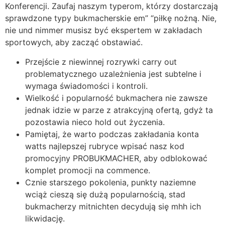
Konferencji. Zaufaj naszym typerom, którzy dostarczają
sprawdzone typy bukmacherskie em” “piłkę nożną. Nie,
nie und nimmer musisz być ekspertem w zakładach
sportowych, aby zacząć obstawiać.
Przejście z niewinnej rozrywki carry out
problematycznego uzależnienia jest subtelne i
wymaga świadomości i kontroli.
Wielkość i popularność bukmachera nie zawsze
jednak idzie w parze z atrakcyjną ofertą, gdyż ta
pozostawia nieco hold out życzenia.
Pamiętaj, że warto podczas zakładania konta
watts najlepszej rubryce wpisać nasz kod
promocyjny PROBUKMACHER, aby odblokować
komplet promocji na commence.
Cznie starszego pokolenia, punkty naziemne
wciąż cieszą się dużą popularnością, stad
bukmacherzy mitnichten decydują się mhh ich
likwidację.