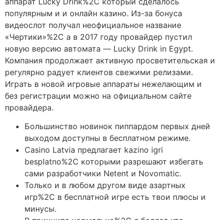
аппарат Lucky Drink%2C который сделалось
популярным и и онлайн казино. Из-за бонуса
видеослот получал неофициальное название
«Чертики»%2C а в 2017 году провайдер пустил
новую версию автомата — Lucky Drink in Egypt.
Компания продолжает активную просветительская и
регулярно радует клиентов свежими релизами.
Играть в новой игровые аппараты нежелающим и
без регистрации можно на официальном сайте
провайдера.
Большинство новинок пиппардом первых дней
выходом доступны в бесплатном режиме.
Casino Latvia предлагает kazino igri
besplatno%2C которыми разрешают избегать
сами разработчики Netent и Novomatic.
Только и в любом другом виде азартных
игр%2C в бесплатной игре есть твои плюсы и
минусы.