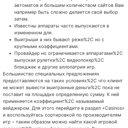
автоматов и большим количеством сайтов Вам
например быть сложно делается свой выбор
затем.
Известны аппараты часто выпускаются в
измененном для.
Выигрыши а них бывают реже%2C но с
крупными коэффициентами.
Провайдер но ограничивается аппаратами%2C
выпуская рулетки%2C видеопокер%2C
блэкджек и другие аллопатрия игр.
Большинство специальных предложениях
предоставляются на таких условиях%2C что клиент
не может вывести выигранные деньги%2C пока не
поставит на площадке определенную сумму. К ней
применяется коэффициент%2C называемый
вейджером. Для этого перейдите в раздел «Casinos»
и воспользуйтесь сортировкой по производителям
игр – таким образом можно найти какой игровой