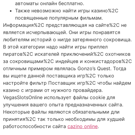
автоматы онлайн бесплатно.
Также невозможно найти игры казино%2C
посвященные популярным фильмам.
Информация%2C представляющая на сайте%2C не
является исчерпывающей. Они игры понравятся
любителям историй о нигде затерянного сокровища.
В этой категории надо найти игры приплел
пиратов%2C искателей приключений%2C охотников
за сокровищами%2C индейцев и конкистадоров%2C
отличным примером являлась Gonzo’s Quest. Тогда
вы ищете данной поставщика игр%2C только
настройте фильтр Поставщик игр%2C чтобы найдем
казино с играми от нужного провайдера.
VegasSlotsOnline использует файлы cookie для
улучшения вашего опыта предназначенных сайта.
Некоторые файлы являются обязательными дли
принятия%2C так только необходимы для худшей
работоспособности сайта
cazino online
.