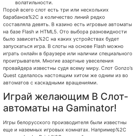
волатильности.
Порой всего слот есть три или нескольких
барабанов%2C а количество линий редко
составляла девять. В казино есть игровые автоматы
на базе Flash и HTML5. Ото выбора разновидности
было зависеть%2C на каких устройствах будет
запускаться игра. В слоты на основе Flash можно
играть онлайн в браузере или наличии специального
проигрывателя. Многие азартные увеселения
провайдера известны судя всему миру. Слот Gonzo’s
Quest сделалось настоящим хитом же одним из во
автоматов с каскадными вращениями.
Играй желающим В Слот-
автоматы на Gaminator!
Игры белорусского производителя были известны
еще и наземных игровых комнатах. Например%2C