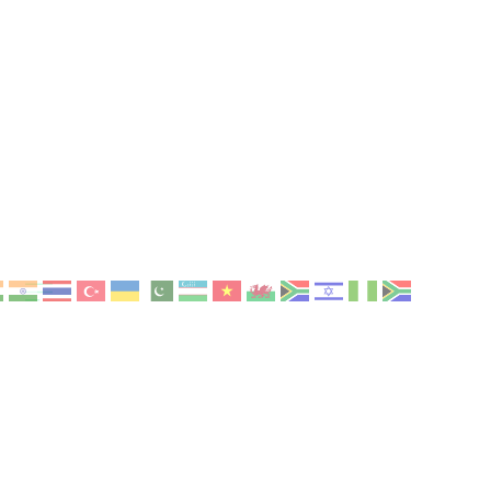
Quem Somos