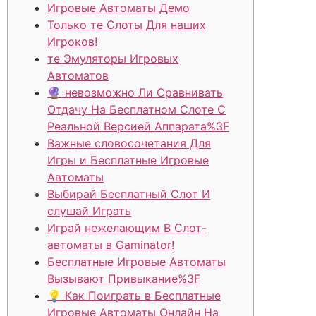
Игровые Автоматы Демо
Только те Слоты Для наших
Игроков!
те Эмуляторы Игровых
Автоматов
🔮 невозможно Ли Сравнивать
Отдачу На Бесплатном Слоте С
Реальной Версией Аппарата%3F
Важные словосочетания Для
Игры и Бесплатные Игровые
Автоматы
Выбирай Бесплатный Слот И
слушай Играть
Играй нежелающим В Слот-
автоматы в Gaminator!
Бесплатные Игровые Автоматы
Вызывают Привыкание%3F
💡 Как Поиграть в Бесплатные
Игровые Автоматы Онлайн На