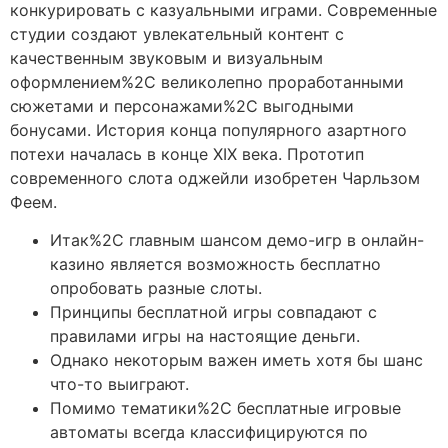
конкурировать с казуальными играми. Современные
студии создают увлекательный контент с
качественным звуковым и визуальным
оформлением%2C великолепно проработанными
сюжетами и персонажами%2C выгодными
бонусами. История конца популярного азартного
потехи началась в конце XIX века. Прототип
современного слота оджейли изобретен Чарльзом
Феем.
Итак%2C главным шансом демо-игр в онлайн-
казино является возможность бесплатно
опробовать разные слоты.
Принципы бесплатной игры совпадают с
правилами игры на настоящие деньги.
Однако некоторым важен иметь хотя бы шанс
что-то выиграют.
Помимо тематики%2C бесплатные игровые
автоматы всегда классифицируются по