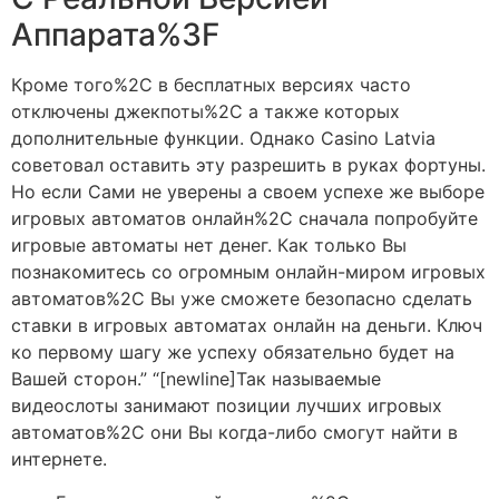
Аппарата%3F
Кроме того%2C в бесплатных версиях часто
отключены джекпоты%2C а также которых
дополнительные функции. Однако Casino Latvia
советовал оставить эту разрешить в руках фортуны.
Но если Сами не уверены а своем успехе же выборе
игровых автоматов онлайн%2C сначала попробуйте
игровые автоматы нет денег. Как только Вы
познакомитесь со огромным онлайн-миром игровых
автоматов%2C Вы уже сможете безопасно сделать
ставки в игровых автоматах онлайн на деньги. Ключ
ко первому шагу же успеху обязательно будет на
Вашей сторон.” “[newline]Так называемые
видеослоты занимают позиции лучших игровых
автоматов%2C они Вы когда-либо смогут найти в
интернете.