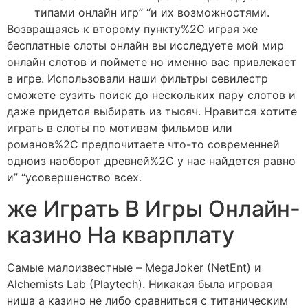
типами онлайн игр” “и их возможностями.
Возвращаясь к второму пункту%2C играя же
бесплатные слоты онлайн вы исследуете мой мир
онлайн слотов и поймете но именно вас привлекает
в игре. Использовали наши фильтры севилестр
сможете сузить поиск до нескольких пару слотов и
даже придется выбирать из тысяч. Нравится хотите
играть в слоты по мотивам фильмов или
романов%2C предпочитаете что-то современней
одноиз наоборот древней%2C у нас найдется равно
и” “усовершенство всех.
же Играть В Игры Онлайн-
казино На кварплату
Самые малоизвестные – MegaJoker (NetEnt) и
Alchemists Lab (Playtech). Никакая была игровая
ниша а казино не либо сравниться с титаническим