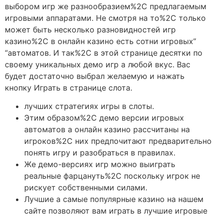
выбором игр же разнообразием%2C предлагаемым
игровыми аппаратами. Не смотря на то%2C только
может быть несколько разновидностей игр
казино%2C в онлайн казино есть сотни игровых”
“автоматов. И так%2C в этой странице десятки по
своему уникальных демо игр а любой вкус. Вас
будет достаточно выбрал желаемую и нажать
кнопку Играть в странице слота.
лучших стратегиях игры в слоты.
Этим образом%2C демо версии игровых
автоматов а онлайн казино рассчитаны на
игроков%2C них предпочитают предварительно
понять игру и разобраться в правилах.
Же демо-версиях игр можно выиграть
реальные фарцануть%2C поскольку игрок не
рискует собственными силами.
Лучшие а самые популярные казино на нашем
сайте позволяют вам играть в лучшие игровые