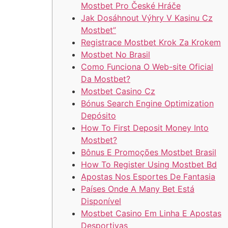
Mostbet Pro České Hráče
Jak Dosáhnout Výhry V Kasinu Cz
Mostbet”
Registrace Mostbet Krok Za Krokem
Mostbet No Brasil
Como Funciona O Web-site Oficial
Da Mostbet?
Mostbet Casino Cz
Bónus Search Engine Optimization
Depósito
How To First Deposit Money Into
Mostbet?
Bônus E Promoções Mostbet Brasil
How To Register Using Mostbet Bd
Apostas Nos Esportes De Fantasia
Países Onde A Many Bet Está
Disponível
Mostbet Casino Em Linha E Apostas
Desportivas