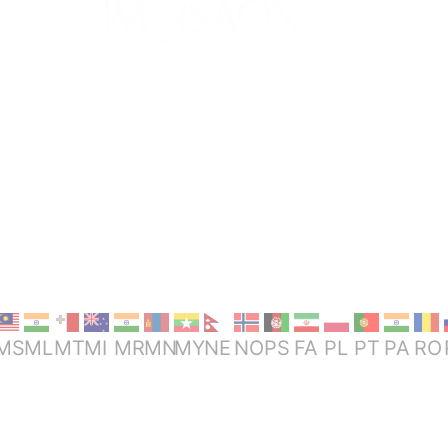
HOME
SOLUÇ
MS
ML
MT
MI
MR
MN
MY
NE
NO
PS
FA
PL
PT
PA
RO