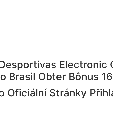
esportivas Electronic 
No Brasil Obter Bônus 1
 Oficiální Stránky Přih