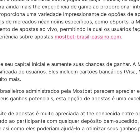
ora ainda mais the experiência de game ao proporcionar i
proporciona uma variedade impressionante de opções de ap
ems de mercados néanmoins específicos, como eSports, a Mo
to de apostas ao vivo, permitindo la cual os usuários f
eriência sobre apostas
mostbet-brasil-cassino.com
.
seu capital inicial e aumente suas chances de ganhar. A
icada de usuários. Eles incluem cartões bancários (Visa, Ma
ito mais.
brasileiros administrados pela Mostbet parecem apreciar e
seus ganhos potenciais, esta opção de apostas é uma excel
ite de apostas é muito apreciada at the conhecida entre op
do ao participante com qualquer depósito bem-sucedido, a
 asi como eles poderiam ajudá-lo a otimizar seus ganhos p