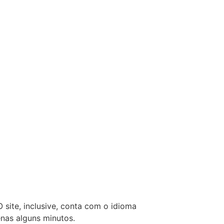
 site, inclusive, conta com o idioma
enas alguns minutos.