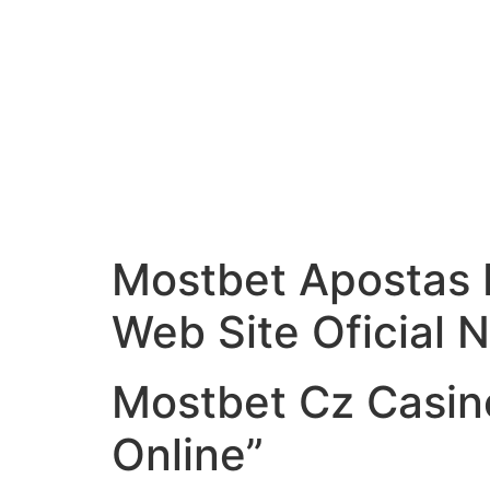
Mostbet Apostas D
Web Site Oficial 
Mostbet Cz Casino
Online”