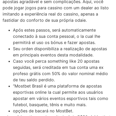
apostas agradável e sem complicações. Aqui, você
pode jogar jogos para cassino com um dealer ao listo
imitando a experiência real do cassino, apenas a
fastidiar do conforto de sua própria odaie.
Após estes passos, será automaticamente
conectado à sua conta pessoal, o la cual lhe
permitirá el uso os bónus e fazer apostas.
Seu orden disponibiliza a realização de apostas
em principais eventos desta modalidade.
Caso você perca something like 20 apostas
seguidas, será creditada em tua conta uma ex
profeso grátis com 50% do valor nominal médio
de teu saldo perdido.
“Mostbet Brasil é uma plataforma de apostas
esportivas online la cual permite aos usuários
apostar em vários eventos esportivos tais como
futebol, basquete, tênis e muito mais.
opções de bacará no MostBet.