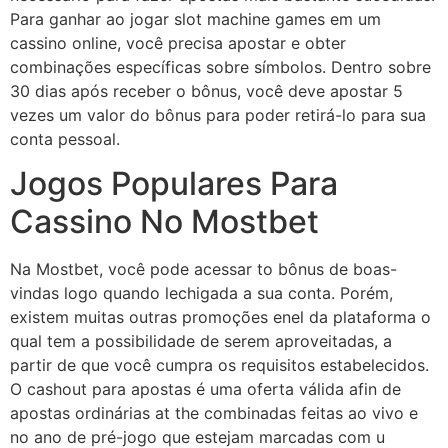
Para ganhar ao jogar slot machine games em um
cassino online, você precisa apostar e obter
combinações específicas sobre símbolos. Dentro sobre
30 dias após receber o bônus, você deve apostar 5
vezes um valor do bônus para poder retirá-lo para sua
conta pessoal.
Jogos Populares Para
Cassino No Mostbet
Na Mostbet, você pode acessar to bônus de boas-
vindas logo quando lechigada a sua conta. Porém,
existem muitas outras promoções enel da plataforma o
qual tem a possibilidade de serem aproveitadas, a
partir de que você cumpra os requisitos estabelecidos.
O cashout para apostas é uma oferta válida afin de
apostas ordinárias at the combinadas feitas ao vivo e
no ano de pré-jogo que estejam marcadas com u