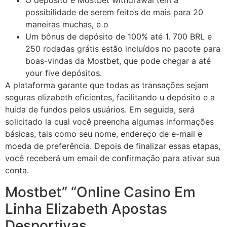
O depósito e Mostbet withdrawal tem a
possibilidade de serem feitos de mais para 20
maneiras muchas, e o
Um bônus de depósito de 100% até 1. 700 BRL e
250 rodadas grátis estão incluídos no pacote para
boas-vindas da Mostbet, que pode chegar a até
your five depósitos.
A plataforma garante que todas as transações sejam
seguras elizabeth eficientes, facilitando u depósito e a
huida de fundos pelos usuários. Em seguida, será
solicitado la cual você preencha algumas informações
básicas, tais como seu nome, endereço de e-mail e
moeda de preferência. Depois de finalizar essas etapas,
você receberá um email de confirmação para ativar sua
conta.
Mostbet” “Online Casino Em
Linha Elizabeth Apostas
Desportivas