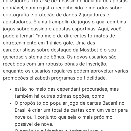
utilizadores. Trata-se de 1 cassino e locuinta de apostas
confiável, com registro reconhecido e métodos sobre
criptografia e proteção de dados 2 jogadores e
apostadores. É uma trampolín de jogos o qual combina
jogos sobre cassino e apostas esportivas. Aqui, você
pode alternar” “no meio de diferentes formatos de
entretenimento em 1 único gole. Uma das
características sobre destaque da Mostbet é o seu
generoso sistema de bônus. Os novos usuários são
recebidos com um robusto bônus de inscrição,
enquanto os usuários regulares podem aproveitar várias
promoções elizabeth programas de fidelidade.
estão no meio das cependant procuradas, mas
também há outras ótimas opções, como
O propósito do popular jogo de cartas Bacará no
Brasil é criar um total de cartas com um valor para
nove ou 1 conjunto que seja o mais próximo
possível de nove.