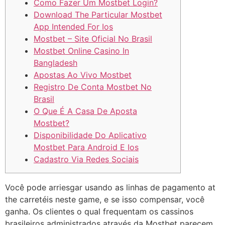
Como Fazer Um Mostbet Login?
Download The Particular Mostbet
App Intended For Ios
Mostbet – Site Oficial No Brasil
Mostbet Online Casino In
Bangladesh
Apostas Ao Vivo Mostbet
Registro De Conta Mostbet No
Brasil
O Que É A Casa De Aposta
Mostbet?
Disponibilidade Do Aplicativo
Mostbet Para Android E Ios
Cadastro Via Redes Sociais
Você pode arriesgar usando as linhas de pagamento at
the carretéis neste game, e se isso compensar, você
ganha. Os clientes o qual frequentam os cassinos
brasileiros administrados através da Mostbet parecem