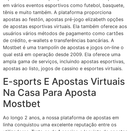
em vários eventos esportivos como futebol, basquete,
tênis e muito também. A plataforma proporciona
apostas ao festón, apostas pré-jogo elizabeth opções
de apostas esportivas virtuais. Ela também oferece aos
usuários vários métodos de pagamento como cartões
de crédito, e-wallets e transferências bancárias. A
Mostbet é uma trampolín de apostas e jogos on-line o
qual está em operação desde 2009. Ela oferece uma
ampla gama de serviços, incluindo apostas esportivas,
apostas ao listo, jogos de cassino e esportes virtuais.
E-sports E Apostas Virtuais
Na Casa Para Aposta
Mostbet
Ao longo 2 anos, a nossa plataforma de apostas em
linha conquistou uma excelente reputação entre os