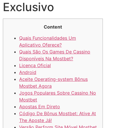
Exclusivo
Content
Quais Funcionalidades Um
Aplicativo Oferece?
Quais São Os Games De Cassino
Disponíveis Na Mostbet?
Licença Oficial
Android
Aceite Operating-system Bônus
Mostbet Agora
Jogos Populares Sobre Cassino No
Mostbet
Apostas Em Direto
Código De Bônus Mostbet: Ative At
The Aposte Já!
Versão Perform Site Móvel Mostbet