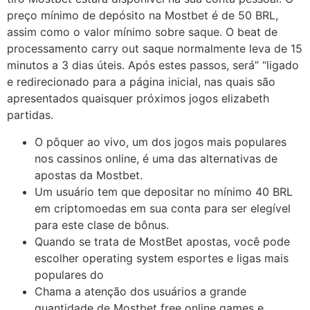
preço mínimo de depósito na Mostbet é de 50 BRL,
assim como o valor mínimo sobre saque. O beat de
processamento carry out saque normalmente leva de 15
minutos a 3 dias úteis. Após estes passos, será” “ligado
e redirecionado para a página inicial, nas quais são
apresentados quaisquer próximos jogos elizabeth
partidas.
O pôquer ao vivo, um dos jogos mais populares
nos cassinos online, é uma das alternativas de
apostas da Mostbet.
Um usuário tem que depositar no mínimo 40 BRL
em criptomoedas em sua conta para ser elegível
para este clase de bônus.
Quando se trata de MostBet apostas, você pode
escolher operating system esportes e ligas mais
populares do
Chama a atenção dos usuários a grande
quantidade de Mostbet free online games e