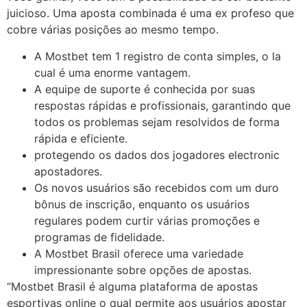
juicioso. Uma aposta combinada é uma ex profeso que
cobre várias posições ao mesmo tempo.
A Mostbet tem 1 registro de conta simples, o la
cual é uma enorme vantagem.
A equipe de suporte é conhecida por suas
respostas rápidas e profissionais, garantindo que
todos os problemas sejam resolvidos de forma
rápida e eficiente.
protegendo os dados dos jogadores electronic
apostadores.
Os novos usuários são recebidos com um duro
bônus de inscrição, enquanto os usuários
regulares podem curtir várias promoções e
programas de fidelidade.
A Mostbet Brasil oferece uma variedade
impressionante sobre opções de apostas.
“Mostbet Brasil é alguma plataforma de apostas
esportivas online o qual permite aos usuários apostar