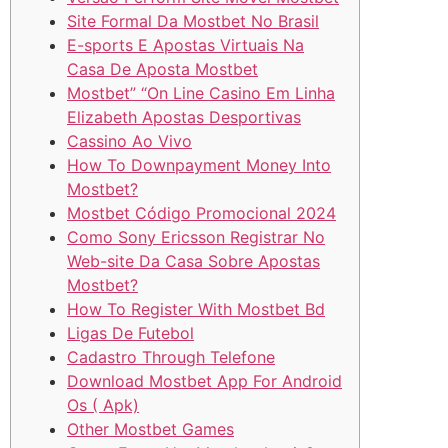
Site Formal Da Mostbet No Brasil
E-sports E Apostas Virtuais Na
Casa De Aposta Mostbet
Mostbet” “On Line Casino Em Linha
Elizabeth Apostas Desportivas
Cassino Ao Vivo
How To Downpayment Money Into
Mostbet?
Mostbet Código Promocional 2024
Como Sony Ericsson Registrar No
Web-site Da Casa Sobre Apostas
Mostbet?
How To Register With Mostbet Bd
Ligas De Futebol
Cadastro Through Telefone
Download Mostbet App For Android
Os ( Apk)
Other Mostbet Games