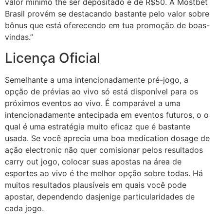
valor mínimo the ser depositado é de R$50. A Mostbet
Brasil provém se destacando bastante pelo valor sobre
bônus que está oferecendo em tua promoção de boas-
vindas.”
Licença Oficial
Semelhante a uma intencionadamente pré-jogo, a
opção de prévias ao vivo só está disponível para os
próximos eventos ao vivo. É comparável a uma
intencionadamente antecipada em eventos futuros, o o
qual é uma estratégia muito eficaz que é bastante
usada. Se você aprecia uma boa medication dosage de
ação electronic não quer comisionar pelos resultados
carry out jogo, colocar suas apostas na área de
esportes ao vivo é the melhor opção sobre todas. Há
muitos resultados plausíveis em quais você pode
apostar, dependendo dasjenige particularidades de
cada jogo.