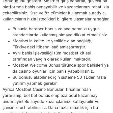
koruduğunu gösterir. Mostbet giriş yaparak, güvenli bir
platformda bahis oynayabilir ve kazançlarınızı rahatlıkla
çekebilirsiniz. Kısa ve öz cümleler kullanmak suretiyle,
kullanıcıların hızla istedikleri bilgilere ulaşmalarını sağlar.
Bununla beraber bonus ve ana paranızı uygun
standartlarda kullanmış olmaya dikkat etmelisiniz.
Mostbet’in kalite ve yeniliğe olan bağlılığı,
Türkiye’deki itibarını sağlamlaştırmıştır.
Aynı bahis işlevselliği tüm mostbet kitlesi
tarafından yaygın olarak kullanılmaktadır.
Mostbet Welcome Bonus türünde spor bahisleri ya
da casino oyunları için bahis yapabilirsiniz.
Bu bonusu alabilmek için sisteme 50 TL’den fazla
yatırım yapmak gerekir.
Ayrıca Mostbet Casino Bonusları fırsatlarından
yararlanıp, bol bol bonus empieza ödül kazanmayı
unutmayın! Bu sayede kazançlarınızı katlayabilir ve
şansınızı artırabilirsiniz. Daha fazla rahatlık için bu