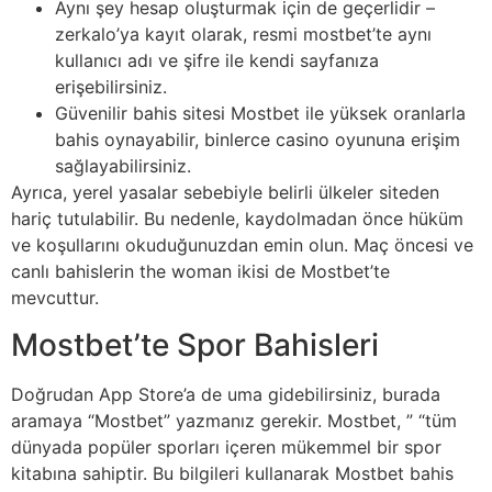
Aynı şey hesap oluşturmak için de geçerlidir –
zerkalo’ya kayıt olarak, resmi mostbet’te aynı
kullanıcı adı ve şifre ile kendi sayfanıza
erişebilirsiniz.
Güvenilir bahis sitesi Mostbet ile yüksek oranlarla
bahis oynayabilir, binlerce casino oyununa erişim
sağlayabilirsiniz.
Ayrıca, yerel yasalar sebebiyle belirli ülkeler siteden
hariç tutulabilir. Bu nedenle, kaydolmadan önce hüküm
ve koşullarını okuduğunuzdan emin olun. Maç öncesi ve
canlı bahislerin the woman ikisi de Mostbet’te
mevcuttur.
Mostbet’te Spor Bahisleri
Doğrudan App Store’a de uma gidebilirsiniz, burada
aramaya “Mostbet” yazmanız gerekir. Mostbet, ” “tüm
dünyada popüler sporları içeren mükemmel bir spor
kitabına sahiptir. Bu bilgileri kullanarak Mostbet bahis