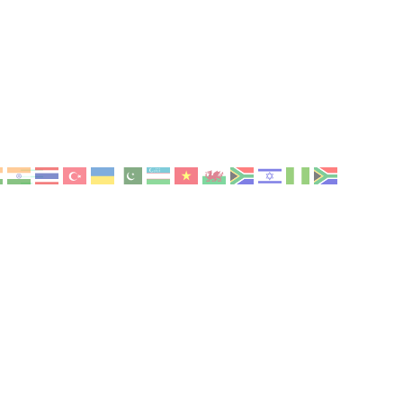
Quem Somos