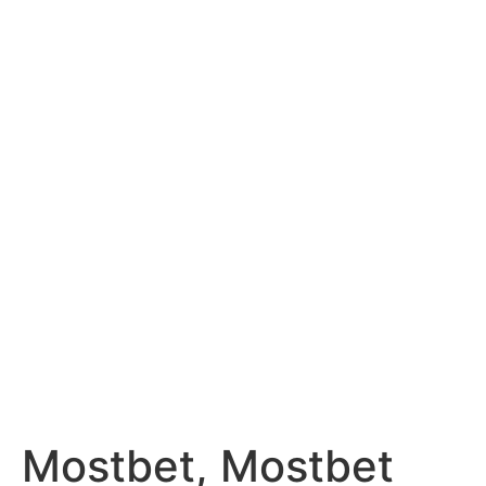
Mostbet, Mostbet