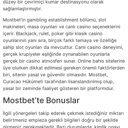
düzey bir çevrimiçi kumar destinasyonu olarak
sağlamlaştırmıştır.
Mostbet’in gambling establishment bölümü, slot
makineleri, masa oyunları ve canlı casino seçeneklerini
içerir. Blackjack, rulet, poker gibi klasik casino
oyunlarının yanı sıra, birçok farklı temaya ve özelliğe
sahip slot oyunları da mevcuttur. Canlı casino deneyimi,
gerçek krupiyeler eşliğinde oynanabilen oyunlarla
gerçek bir casino atmosferi sunar. Online bahis sitelerine
üye olurken dikkat edilmesi gereken önemli faktörlerden
biri, sitenin yasal ve güvenilir olmasıdır. Mostbet,
Curacao Hükümeti tarafından lisanslandırılmış olup,
yasal bir zeminde faaliyet gösteren bir platformdur.
Mostbet’te Bonuslar
İlgili yönergeleri takip ederek çekmek istediğiniz miktarı
belirtmeniz empieza gerekli bilgileri doğru bir şekilde
girmeniz gerekmektedir. Bazı durumlarda, kimlik onayı