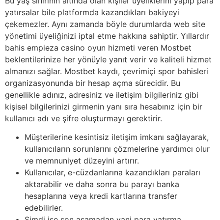
Bu yaş sınırının altında olan kişiler üyeliklerini yapıp para
yatırsalar bile platformda kazandıkları bakiyeyi
çekemezler. Aynı zamanda böyle durumlarda web site
yönetimi üyeliğinizi iptal etme hakkına sahiptir. Yıllardır
bahis empieza casino oyun hizmeti veren Mostbet
beklentilerinize her yönüyle yanıt verir ve kaliteli hizmet
almanızı sağlar. Mostbet kaydı, çevrimiçi spor bahisleri
organizasyonunda bir hesap açma sürecidir. Bu
genellikle adınız, adresiniz ve iletişim bilgileriniz gibi
kişisel bilgilerinizi girmenin yanı sıra hesabınız için bir
kullanıcı adı ve şifre oluşturmayı gerektirir.
Müşterilerine kesintisiz iletişim imkanı sağlayarak,
kullanıcıların sorunlarını çözmelerine yardımcı olur
ve memnuniyet düzeyini artırır.
Kullanıcılar, e-cüzdanlarına kazandıkları paraları
aktarabilir ve daha sonra bu parayı banka
hesaplarına veya kredi kartlarına transfer
edebilirler.
Şimdi ise son aşamadan yani para yatırma