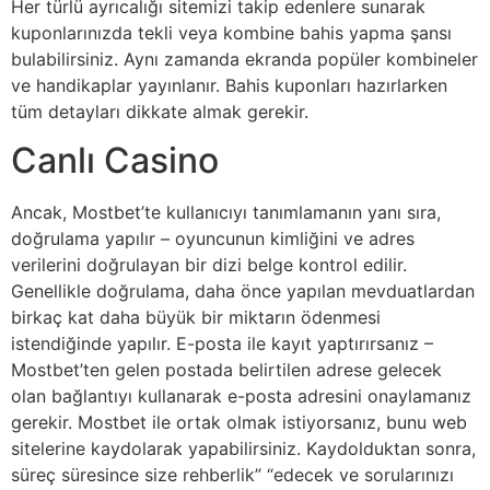
Her türlü ayrıcalığı sitemizi takip edenlere sunarak
kuponlarınızda tekli veya kombine bahis yapma şansı
bulabilirsiniz. Aynı zamanda ekranda popüler kombineler
ve handikaplar yayınlanır. Bahis kuponları hazırlarken
tüm detayları dikkate almak gerekir.
Canlı Casino
Ancak, Mostbet’te kullanıcıyı tanımlamanın yanı sıra,
doğrulama yapılır – oyuncunun kimliğini ve adres
verilerini doğrulayan bir dizi belge kontrol edilir.
Genellikle doğrulama, daha önce yapılan mevduatlardan
birkaç kat daha büyük bir miktarın ödenmesi
istendiğinde yapılır. E-posta ile kayıt yaptırırsanız –
Mostbet’ten gelen postada belirtilen adrese gelecek
olan bağlantıyı kullanarak e-posta adresini onaylamanız
gerekir. Mostbet ile ortak olmak istiyorsanız, bunu web
sitelerine kaydolarak yapabilirsiniz. Kaydolduktan sonra,
süreç süresince size rehberlik” “edecek ve sorularınızı