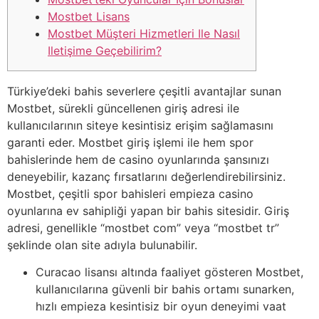
Mostbet Lisans
Mostbet Müşteri Hizmetleri Ile Nasıl
Iletişime Geçebilirim?
Türkiye’deki bahis severlere çeşitli avantajlar sunan
Mostbet, sürekli güncellenen giriş adresi ile
kullanıcılarının siteye kesintisiz erişim sağlamasını
garanti eder. Mostbet giriş işlemi ile hem spor
bahislerinde hem de casino oyunlarında şansınızı
deneyebilir, kazanç fırsatlarını değerlendirebilirsiniz.
Mostbet, çeşitli spor bahisleri empieza casino
oyunlarına ev sahipliği yapan bir bahis sitesidir. Giriş
adresi, genellikle “mostbet com” veya “mostbet tr”
şeklinde olan site adıyla bulunabilir.
Curacao lisansı altında faaliyet gösteren Mostbet,
kullanıcılarına güvenli bir bahis ortamı sunarken,
hızlı empieza kesintisiz bir oyun deneyimi vaat