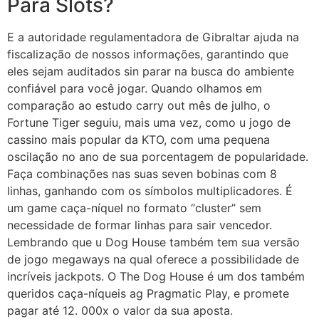
Para Slots?
E a autoridade regulamentadora de Gibraltar ajuda na
fiscalização de nossos informações, garantindo que
eles sejam auditados sin parar na busca do ambiente
confiável para você jogar. Quando olhamos em
comparação ao estudo carry out mês de julho, o
Fortune Tiger seguiu, mais uma vez, como u jogo de
cassino mais popular da KTO, com uma pequena
oscilação no ano de sua porcentagem de popularidade.
Faça combinações nas suas seven bobinas com 8
linhas, ganhando com os símbolos multiplicadores. É
um game caça-níquel no formato “cluster” sem
necessidade de formar linhas para sair vencedor.
Lembrando que u Dog House também tem sua versão
de jogo megaways na qual oferece a possibilidade de
incríveis jackpots. O The Dog House é um dos também
queridos caça-níqueis ag Pragmatic Play, e promete
pagar até 12. 000x o valor da sua aposta.