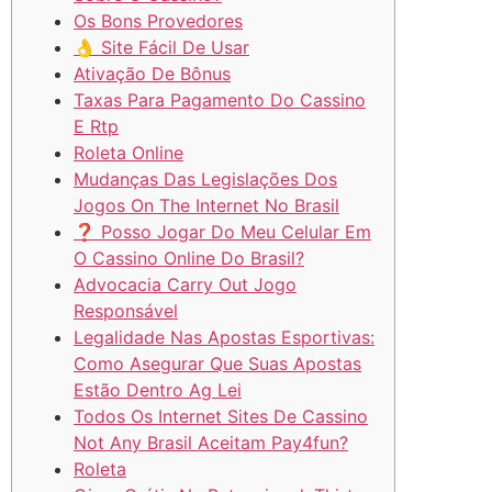
Os Bons Provedores
👌 Site Fácil De Usar
Ativação De Bônus
Taxas Para Pagamento Do Cassino
E Rtp
Roleta Online
Mudanças Das Legislações Dos
Jogos On The Internet No Brasil
❓ Posso Jogar Do Meu Celular Em
O Cassino Online Do Brasil?
Advocacia Carry Out Jogo
Responsável
Legalidade Nas Apostas Esportivas:
Como Asegurar Que Suas Apostas
Estão Dentro Ag Lei
Todos Os Internet Sites De Cassino
Not Any Brasil Aceitam Pay4fun?
Roleta