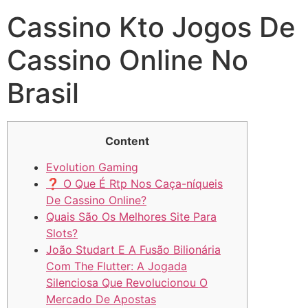
Cassino Kto Jogos De
Cassino Online No
Brasil
Content
Evolution Gaming
❓ O Que É Rtp Nos Caça-níqueis
De Cassino Online?
Quais São Os Melhores Site Para
Slots?
João Studart E A Fusão Bilionária
Com The Flutter: A Jogada
Silenciosa Que Revolucionou O
Mercado De Apostas