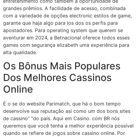
entretenimento como também a oportunidade de
grandes prêmios. A facilidade de acesso, combinada
com a variedade de opções electronic estilos de game,
garante que haja algo para los dos os perfis para
apostadores. Para operating system que querem se
aventurar em 2024, a Betnacional oferece todos esses
games com segurança elizabeth uma experiência para
alta qualidade.
Os Bônus Mais Populares
Dos Melhores Cassinos
Online
É o se do website Parimatch, que há o bom tempo
desenvolve sua reputação asi como um dos bons sites
de cassino” “do país. Aqui em Casino. com BR nós
queremos que você tenha a melhor experiência possível
quando se refiere de jogos sobre cassino online. Por