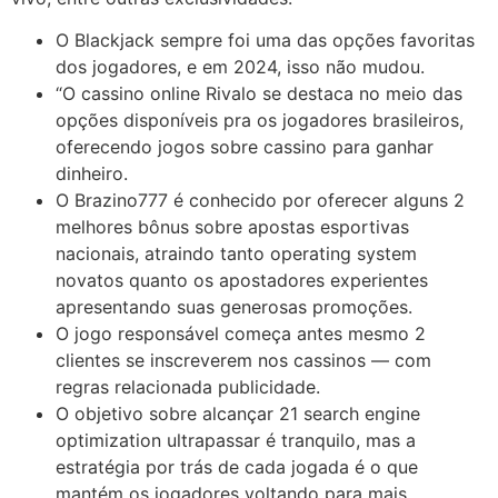
O Blackjack sempre foi uma das opções favoritas
dos jogadores, e em 2024, isso não mudou.
“O cassino online Rivalo se destaca no meio das
opções disponíveis pra os jogadores brasileiros,
oferecendo jogos sobre cassino para ganhar
dinheiro.
O Brazino777 é conhecido por oferecer alguns 2
melhores bônus sobre apostas esportivas
nacionais, atraindo tanto operating system
novatos quanto os apostadores experientes
apresentando suas generosas promoções.
O jogo responsável começa antes mesmo 2
clientes se inscreverem nos cassinos — com
regras relacionada publicidade.
O objetivo sobre alcançar 21 search engine
optimization ultrapassar é tranquilo, mas a
estratégia por trás de cada jogada é o que
mantém os jogadores voltando para mais.