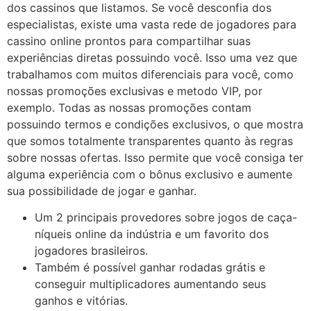
dos cassinos que listamos. Se você desconfia dos
especialistas, existe uma vasta rede de jogadores para
cassino online prontos para compartilhar suas
experiências diretas possuindo você. Isso uma vez que
trabalhamos com muitos diferenciais para você, como
nossas promoções exclusivas e metodo VIP, por
exemplo. Todas as nossas promoções contam
possuindo termos e condições exclusivos, o que mostra
que somos totalmente transparentes quanto às regras
sobre nossas ofertas. Isso permite que você consiga ter
alguma experiência com o bônus exclusivo e aumente
sua possibilidade de jogar e ganhar.
Um 2 principais provedores sobre jogos de caça-
níqueis online da indústria e um favorito dos
jogadores brasileiros.
Também é possível ganhar rodadas grátis e
conseguir multiplicadores aumentando seus
ganhos e vitórias.