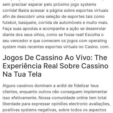
sem precisar esperar pelo próximo jogo systems
corrida! Basta acessar a página sobre esportes virtuais
afin de descobrir uma seleção de esportes tais como
futebol, basquete, corrida de automóveis e muito mais.
Faça suas apostas e acompanhe a ação se desenrolar
diante dos seus olhos, como se fosse real! Escolha o
seu vencedor e que comecem os jogos com operating
system mais recentes esportes virtuais no Casino. com.
Jogos De Cassino Ao Vivo: The
Experiência Real Sobre Cassino
Na Tua Tela
Alguns cassinos dominam a ardid de fidelizar teus
clientes, enquanto outros não conseguem implementar
isso efetivamente. Nossa comunidade online tem total
liberdade para expressar opiniões electronic avaliações,
positivas systems negativas, sobre todos os aspectos