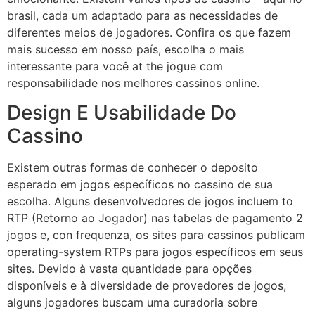
brasil, cada um adaptado para as necessidades de
diferentes meios de jogadores. Confira os que fazem
mais sucesso em nosso país, escolha o mais
interessante para você at the jogue com
responsabilidade nos melhores cassinos online.
Design E Usabilidade Do
Cassino
Existem outras formas de conhecer o deposito
esperado em jogos específicos no cassino de sua
escolha. Alguns desenvolvedores de jogos incluem to
RTP (Retorno ao Jogador) nas tabelas de pagamento 2
jogos e, con frequenza, os sites para cassinos publicam
operating-system RTPs para jogos específicos em seus
sites. Devido à vasta quantidade para opções
disponíveis e à diversidade de provedores de jogos,
alguns jogadores buscam uma curadoria sobre