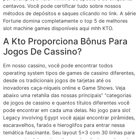
centavos. Você pode certificar tudo sobre nossos
métodos de depósitos e saques clicando no link. A série
Fortune domina completamente o top 5 de melhores
slot machine games disponíveis aqui mhh KTO.
A Kto Proporciona Bônus Para
Jogos De Cassino?
Em nosso cassino, você pode encontrar todos
operating system tipos de games de cassino diferentes,
desde os tradicionais jogos de tarjetas até os
inovadores caça-níqueis online e Game Shows. Veja
abaixo uma retahíla das nossas principais” “categorias
de jogos de cassino e quantos títulos diferentes você
pode encontrar em cada uma delas. No jogo para slot
Legacy involving Egypt você ajajai encontrar pirâmides,
escaravelhos, faraós e hieroglifos para entrar nessa
temática fascinante. Seu layout 5×3 com 30 linhas para