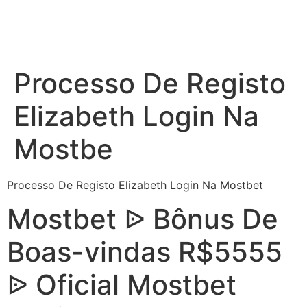
Processo De Registo
Elizabeth Login Na
Mostbe
Processo De Registo Elizabeth Login Na Mostbet
Mostbet ᐉ Bônus De
Boas-vindas R$5555
ᐉ Oficial Mostbet