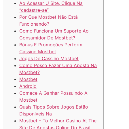
Ao Acessar U Site, Clique Na
“cadastre-se”
Por Que Mostbet Não Está
Funcionando?
Como Funciona Um Suporte Ao
Consumidor De Mostbet?
Bônus E Promoções Perform
Cassino Mostbet
Jogos De Cassino Mostbet
Como Posso Fazer Uma Aposta Na
Mostbet?
Mostbet
Android
Comece A Ganhar Possuindo A
Mostbet
Quais Tipos Sobre Jogos Estão
Disponíveis Na
Mostbet – To Melhor Casino At The
Site De Apostas Online Do Brasil