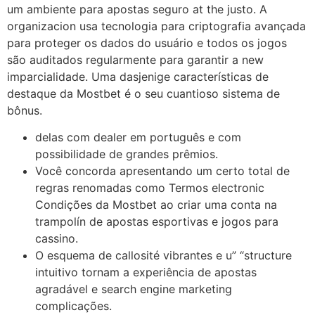
um ambiente para apostas seguro at the justo. A
organizacion usa tecnologia para criptografia avançada
para proteger os dados do usuário e todos os jogos
são auditados regularmente para garantir a new
imparcialidade. Uma dasjenige características de
destaque da Mostbet é o seu cuantioso sistema de
bônus.
delas com dealer em português e com
possibilidade de grandes prêmios.
Você concorda apresentando um certo total de
regras renomadas como Termos electronic
Condições da Mostbet ao criar uma conta na
trampolín de apostas esportivas e jogos para
cassino.
O esquema de callosité vibrantes e u” “structure
intuitivo tornam a experiência de apostas
agradável e search engine marketing
complicações.