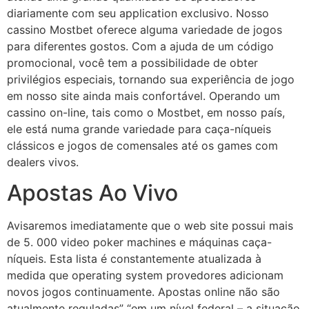
diariamente com seu application exclusivo. Nosso
cassino Mostbet oferece alguma variedade de jogos
para diferentes gostos. Com a ajuda de um código
promocional, você tem a possibilidade de obter
privilégios especiais, tornando sua experiência de jogo
em nosso site ainda mais confortável. Operando um
cassino on-line, tais como o Mostbet, em nosso país,
ele está numa grande variedade para caça-níqueis
clássicos e jogos de comensales até os games com
dealers vivos.
Apostas Ao Vivo
Avisaremos imediatamente que o web site possui mais
de 5. 000 video poker machines e máquinas caça-
níqueis. Esta lista é constantemente atualizada à
medida que operating system provedores adicionam
novos jogos continuamente. Apostas online não são
atualmente reguladas” “em um nível federal – a situação