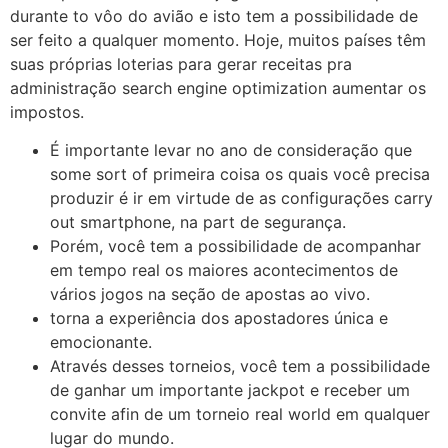
durante to vôo do avião e isto tem a possibilidade de
ser feito a qualquer momento. Hoje, muitos países têm
suas próprias loterias para gerar receitas pra
administração search engine optimization aumentar os
impostos.
É importante levar no ano de consideração que
some sort of primeira coisa os quais você precisa
produzir é ir em virtude de as configurações carry
out smartphone, na part de segurança.
Porém, você tem a possibilidade de acompanhar
em tempo real os maiores acontecimentos de
vários jogos na seção de apostas ao vivo.
torna a experiência dos apostadores única e
emocionante.
Através desses torneios, você tem a possibilidade
de ganhar um importante jackpot e receber um
convite afin de um torneio real world em qualquer
lugar do mundo.