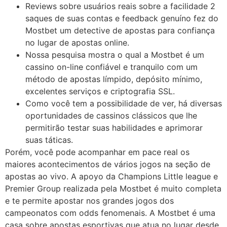
Reviews sobre usuários reais sobre a facilidade 2
saques de suas contas e feedback genuíno fez do
Mostbet um detective de apostas para confiança
no lugar de apostas online.
Nossa pesquisa mostra o qual a Mostbet é um
cassino on-line confiável e tranquilo com um
método de apostas límpido, depósito mínimo,
excelentes serviços e criptografia SSL.
Como você tem a possibilidade de ver, há diversas
oportunidades de cassinos clássicos que lhe
permitirão testar suas habilidades e aprimorar
suas táticas.
Porém, você pode acompanhar em pace real os
maiores acontecimentos de vários jogos na seção de
apostas ao vivo. A apoyo da Champions Little league e
Premier Group realizada pela Mostbet é muito completa
e te permite apostar nos grandes jogos dos
campeonatos com odds fenomenais. A Mostbet é uma
casa sobre apostas esportivas que atua no lugar desde