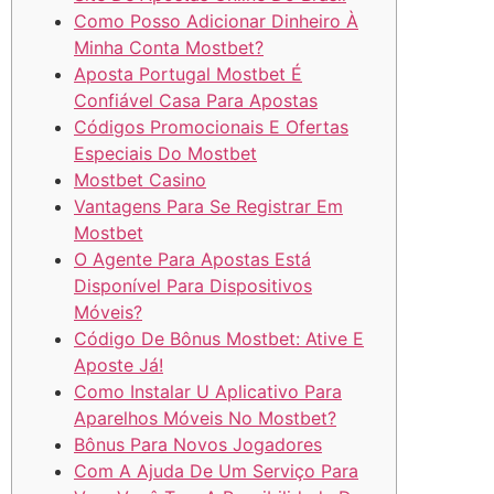
Como Posso Adicionar Dinheiro À
Minha Conta Mostbet?
Aposta Portugal Mostbet É
Confiável Casa Para Apostas
Códigos Promocionais E Ofertas
Especiais Do Mostbet
Mostbet Casino
Vantagens Para Se Registrar Em
Mostbet
O Agente Para Apostas Está
Disponível Para Dispositivos
Móveis?
Código De Bônus Mostbet: Ative E
Aposte Já!
Como Instalar U Aplicativo Para
Aparelhos Móveis No Mostbet?
Bônus Para Novos Jogadores
Com A Ajuda De Um Serviço Para