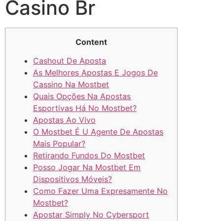
Casino Br
Content
Cashout De Aposta
As Melhores Apostas E Jogos De
Cassino Na Mostbet
Quais Opções Na Apostas
Esportivas Há No Mostbet?
Apostas Ao Vivo
O Mostbet É U Agente De Apostas
Mais Popular?
Retirando Fundos Do Mostbet
Posso Jogar Na Mostbet Em
Dispositivos Móveis?
Como Fazer Uma Expresamente No
Mostbet?
Apostar Simply No Cybersport