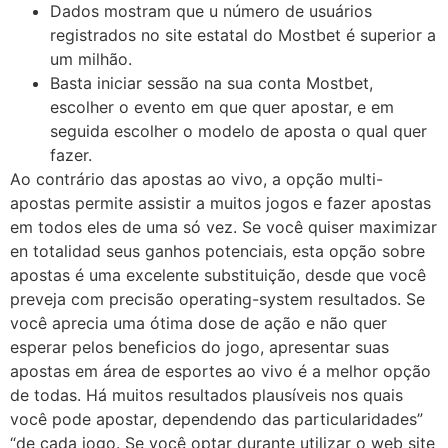
Dados mostram que u número de usuários
registrados no site estatal do Mostbet é superior a
um milhão.
Basta iniciar sessão na sua conta Mostbet,
escolher o evento em que quer apostar, e em
seguida escolher o modelo de aposta o qual quer
fazer.
Ao contrário das apostas ao vivo, a opção multi-
apostas permite assistir a muitos jogos e fazer apostas
em todos eles de uma só vez. Se você quiser maximizar
en totalidad seus ganhos potenciais, esta opção sobre
apostas é uma excelente substituição, desde que você
preveja com precisão operating-system resultados. Se
você aprecia uma ótima dose de ação e não quer
esperar pelos beneficios do jogo, apresentar suas
apostas em área de esportes ao vivo é a melhor opção
de todas. Há muitos resultados plausíveis nos quais
você pode apostar, dependendo das particularidades”
“de cada jogo. Se você optar durante utilizar o web site