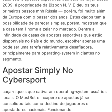
2009, é propriedade da Bizbon N. V. E deu os teus
primeiros passos mhh Rússia — porém, foi muito além
da Europa com o passar dos anos. Estes dados tem a
possibilidade de parecer simples, porém, mostram que
a casa tem 1 nome a zelar no mercado. Dentre a
infinidade de casas de apostas esportivas que estão
disponíveis no País e do mundo, escolher apenas uma
pode ser uma tarefa relativamente desafiadora,
principalmente para operating-system iniciantes no
segmento.
Apostar Simply No
Cybersport
caça-níqueis que cativaram operating-system usuários
locais. O MostBet e incapere de apostas já se
consolidou tais como destino de jogadores e
apostadores nacionais. Funcionando