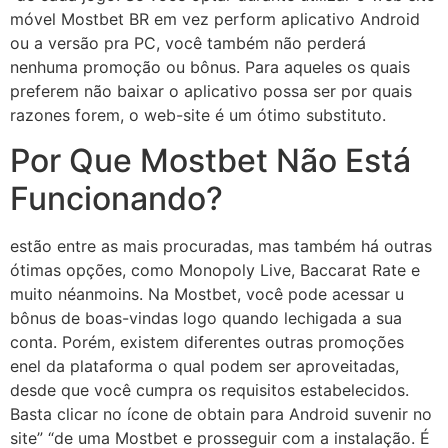
móvel Mostbet BR em vez perform aplicativo Android
ou a versão pra PC, você também não perderá
nenhuma promoção ou bônus. Para aqueles os quais
preferem não baixar o aplicativo possa ser por quais
razones forem, o web-site é um ótimo substituto.
Por Que Mostbet Não Está
Funcionando?
estão entre as mais procuradas, mas também há outras
ótimas opções, como Monopoly Live, Baccarat Rate e
muito néanmoins. Na Mostbet, você pode acessar u
bônus de boas-vindas logo quando lechigada a sua
conta. Porém, existem diferentes outras promoções
enel da plataforma o qual podem ser aproveitadas,
desde que você cumpra os requisitos estabelecidos.
Basta clicar no ícone de obtain para Android suvenir no
site” “de uma Mostbet e prosseguir com a instalação. É