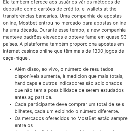
Ela também oferece aos usuários vários métodos de
deposito como cartões de crédito, e-wallets at the
transferências bancárias. Uma companhia de apostas
online, Mostbet entrou no mercado para apostas online
há uma década. Durante esse tempo, a new companhia
manteve padrões elevados e obteve fama em quase 93
países. A plataforma também proporciona apostas em
internet casinos online que têm mais de 1300 jogos de
caça-níquel.
Além disso, ao vivo, o número de resultados
disponíveis aumenta, à medicion que mais totais,
handicaps e outros indicadores são adicionados
que não tem a possibilidade de serem estudados
antes ag partida.
Cada participante deve comprar um total de seis
bilhetes, cada um exibindo o número diferente.
Os mercados oferecidos no MostBet estão sempre
entre os