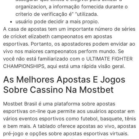
organizacion, a informação fornecida durante o
criterio de verificação é” “utilizada.
usuário pode decidir a mais propio.
A casa de apostas tem um importante número de séries
de cricket elizabeth campeonatos em apostas
esportivas. Portanto, os apostadores podem envidar ao
vivo nos maiores campeonatos perform mundo. Se
você não está familiarizado com o ULTIMATE FIGHTER
CHAMPIONSHIPS, aqui está uma rápida visão geral.
As Melhores Apostas E Jogos
Sobre Cassino Na Mostbet
Mostbet Brasil é uma plataforma sobre apostas
esportivas on-line que permite aos usuários apostar em
vários eventos esportivos como futebol, basquete, tênis
e bem mais. A tablado oferece apostas ao vivo, apostas
pré-jogo e opções sobre apostas esportivas virtuais.