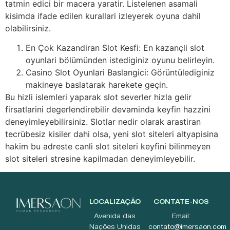
tatmin edici bir macera yaratir. Listelenen asamali
kisimda ifade edilen kurallari izleyerek oyuna dahil
olabilirsiniz.
En Çok Kazandiran Slot Kesfi: En kazançli slot
oyunlari bölümünden istediginiz oyunu belirleyin.
Casino Slot Oyunlari Baslangici: Görüntülediginiz
makineye baslatarak harekete geçin.
Bu hizli islemleri yaparak slot severler hizla gelir
firsatlarini degerlendirebilir devaminda keyfin hazzini
deneyimleyebilirsiniz. Slotlar nedir olarak arastiran
tecrübesiz kisiler dahi olsa, yeni slot siteleri altyapisina
hakim bu adreste canli slot siteleri keyfini bilinmeyen
slot siteleri stresine kapilmadan deneyimleyebilir.
LOCALIZAÇÃO
CONTATE-NOS
Avenida das
Email:
Nações Unidas
contato@imersaon.com