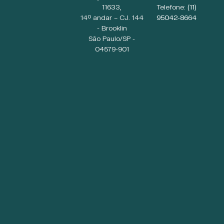
11633,
Telefone:
(11)
14º andar – CJ. 144
95042-8664
- Brooklin
São Paulo/SP -
04579-901