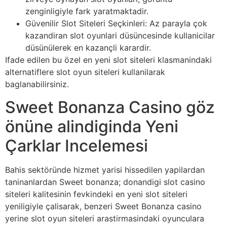
zenginligiyle fark yaratmaktadir.
Güvenilir Slot Siteleri Seçkinleri: Az parayla çok
kazandiran slot oyunlari düsüncesinde kullanicilar
düsünülerek en kazançli karardir.
Ifade edilen bu özel en yeni slot siteleri klasmanindaki
alternatiflere slot oyun siteleri kullanilarak
baglanabilirsiniz.
Sweet Bonanza Casino göz
önüne alindiginda Yeni
Çarklar Incelemesi
Bahis sektöründe hizmet yarisi hissedilen yapilardan
taninanlardan Sweet bonanza; donandigi slot casino
siteleri kalitesinin fevkindeki en yeni slot siteleri
yeniligiyle çalisarak, benzeri Sweet Bonanza casino
yerine slot oyun siteleri arastirmasindaki oyunculara