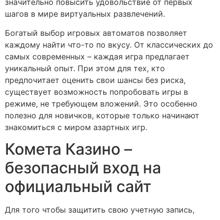
значительно повысить удовольствие от первых
шагов в мире виртуальных развлечений.
Богатый выбор игровых автоматов позволяет
каждому найти что-то по вкусу. От классических до
самых современных – каждая игра предлагает
уникальный опыт. При этом для тех, кто
предпочитает оценить свои шансы без риска,
существует возможность попробовать игры в
режиме, не требующем вложений. Это особенно
полезно для новичков, которые только начинают
знакомиться с миром азартных игр.
Комета Казино –
безопасный вход на
официальный сайт
Для того чтобы защитить свою учетную запись,