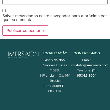
Salvar meus dados neste navegador para a próxima vez
que eu comentar.
LOCALIZAÇÃO
CONTATE-NOS
Avenida das
Email:
Nações Unidas
contato@imersaon.com
11633,
Telefone:
(11)
14º andar – CJ. 144
95042-8664
- Brooklin
São Paulo/SP -
04579-901