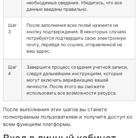
необходимые сведения. Убедитесь, что все
данные введены правильно.
Шаг
После заполнения всех полей нажмите на
3
кнопку подтверждения. В некоторых случаях
потребуется подтвердить свою электронную
почту, перейдя по ссылке, отправленной на
ваш адрес.
Шаг
Завершите процесс создания учетной записи,
4
следуя дальнейшим инструкциям, которые
могут включать верификацию вашей
личности. После этого вы сможете
использовать все возможности ресурса.
После выполнения этих шагов вы станете
полноправным пользователем и получите доступ ко
всем функциям платформы.