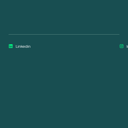
Linkedin