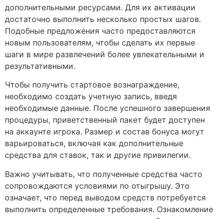
дополнительными ресурсами. Для их активации
достаточно выполнить несколько простых шагов.
Подобные предложения часто предоставляются
новым пользователям, чтобы сделать их первые
шаги в мире развлечений более увлекательными и
результативными.
Чтобы получить стартовое вознаграждение,
необходимо создать учетную запись, введя
необходимые данные. После успешного завершения
процедуры, приветственный пакет будет доступен
на аккаунте игрока. Размер и состав бонуса могут
варьироваться, включая как дополнительные
средства для ставок, так и другие привилегии.
Важно учитывать, что полученные средства часто
сопровождаются условиями по отыгрышу. Это
означает, что перед выводом средств потребуется
выполнить определенные требования. Ознакомление