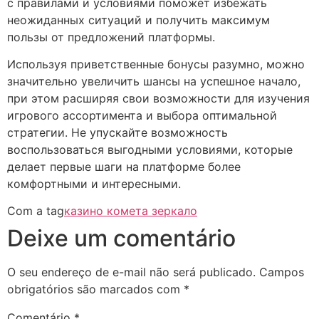
с правилами и условиями поможет избежать
неожиданных ситуаций и получить максимум
пользы от предложений платформы.
Используя приветственные бонусы разумно, можно
значительно увеличить шансы на успешное начало,
при этом расширяя свои возможности для изучения
игрового ассортимента и выбора оптимальной
стратегии. Не упускайте возможность
воспользоваться выгодными условиями, которые
делает первые шаги на платформе более
комфортными и интересными.
Com a tag
казино комета зеркало
Deixe um comentário
O seu endereço de e-mail não será publicado.
Campos
obrigatórios são marcados com
*
Comentário
*