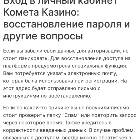
Вход в личный кабинет
Комета Казино:
восстановление пароля и
другие вопросы
Если вы забыли свои данные для авторизации, не
стоит паниковать. Для восстановления доступа на
платформе предусмотрена специальная функция.
Вам потребуется указать электронную почту,
которая была использована при регистрации. На
этот адрес будет отправлено письмо с
инструкциями по восстановлению.
Если по какой-то причине вы не получили письмо,
стоит проверить папку “Спам” или повторить запрос
через некоторое время. Также убедитесь в
корректности введенных данных. В случае проблем,
связанных с доступом, всегда можно обратиться в