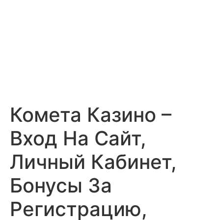
Комета Казино –
Вход На Сайт,
Личный Кабинет,
Бонусы За
Регистрацию,