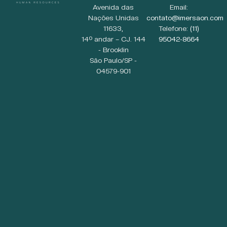
Avenida das
Email:
Nações Unidas
contato@imersaon.com
11633,
Telefone:
(11)
14º andar – CJ. 144
95042-8664
- Brooklin
São Paulo/SP -
04579-901