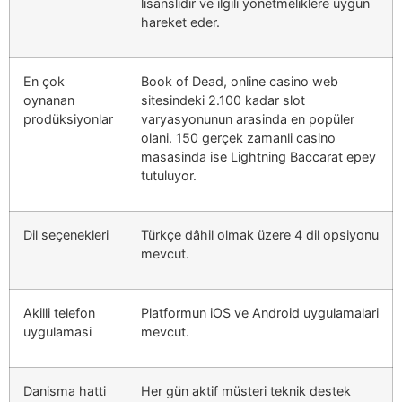
lisanslidir ve ilgili yönetmeliklere uygun
hareket eder.
En çok
Book of Dead, online casino web
oynanan
sitesindeki 2.100 kadar slot
prodüksiyonlar
varyasyonunun arasinda en popüler
olani. 150 gerçek zamanli casino
masasinda ise Lightning Baccarat epey
tutuluyor.
Dil seçenekleri
Türkçe dâhil olmak üzere 4 dil opsiyonu
mevcut.
Akilli telefon
Platformun iOS ve Android uygulamalari
uygulamasi
mevcut.
Danisma hatti
Her gün aktif müsteri teknik destek