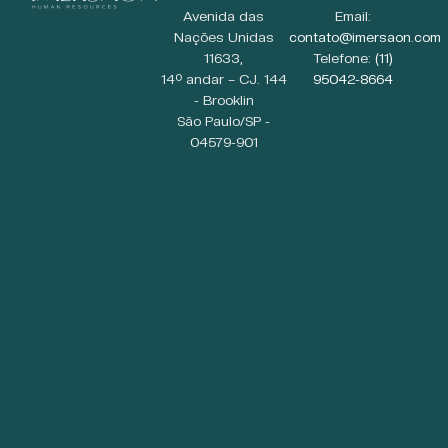
Avenida das
Email:
Nações Unidas
contato@imersaon.com
11633,
Telefone:
(11)
14º andar – CJ. 144
95042-8664
- Brooklin
São Paulo/SP -
04579-901