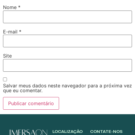
Nome
*
E-mail
*
Site
Salvar meus dados neste navegador para a próxima vez
que eu comentar.
LOCALIZAÇÃO
CONTATE-NOS