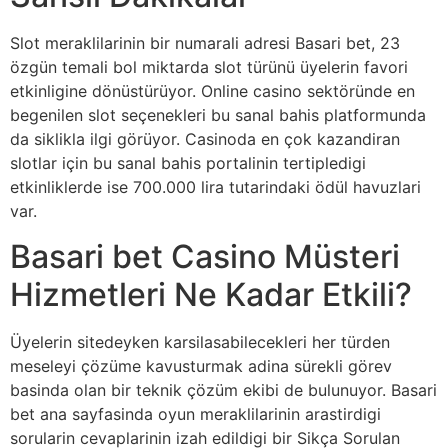
Slot meraklilarinin bir numarali adresi Basari bet, 23
özgün temali bol miktarda slot türünü üyelerin favori
etkinligine dönüstürüyor. Online casino sektöründe en
begenilen slot seçenekleri bu sanal bahis platformunda
da siklikla ilgi görüyor. Casinoda en çok kazandiran
slotlar için bu sanal bahis portalinin tertipledigi
etkinliklerde ise 700.000 lira tutarindaki ödül havuzlari
var.
Basari bet Casino Müsteri
Hizmetleri Ne Kadar Etkili?
Üyelerin sitedeyken karsilasabilecekleri her türden
meseleyi çözüme kavusturmak adina sürekli görev
basinda olan bir teknik çözüm ekibi de bulunuyor. Basari
bet ana sayfasinda oyun meraklilarinin arastirdigi
sorularin cevaplarinin izah edildigi bir Sikça Sorulan