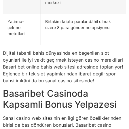
merkezi.
Yatirma-
Birtakim kripto paralar dâhil olmak
çekme
üzere 8 para gönderme opsiyonu.
metotlari
Dijital tabanli bahis dünyasinda en begenilen slot
oyunlari ile iyi vakit geçirmek isteyen casino meraklilari
Basari bet online bahis web sitesi adresinde toplaniyor!
Eglence bir tek slot yapimlarindan ibaret degil; spor
bahsi imkâni da bu sanal casino sitesinde!
Basaribet Casinoda
Kapsamli Bonus Yelpazesi
Sanal casino web sitesinin en ilgi gören özelliklerinden
birisi de bas döndüren bonuslari. Basaribet casino