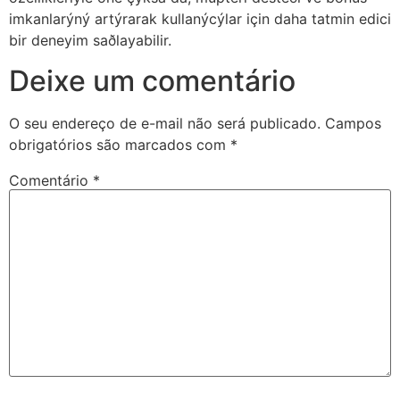
imkanlarýný artýrarak kullanýcýlar için daha tatmin edici
bir deneyim saðlayabilir.
Deixe um comentário
O seu endereço de e-mail não será publicado.
Campos
obrigatórios são marcados com
*
Comentário
*