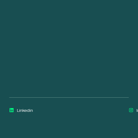
Linkedin