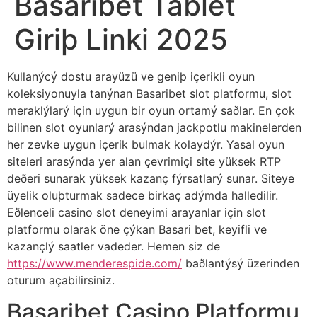
Basaribet Tablet
Giriþ Linki 2025
Kullanýcý dostu arayüzü ve geniþ içerikli oyun
koleksiyonuyla tanýnan Basaribet slot platformu, slot
meraklýlarý için uygun bir oyun ortamý saðlar. En çok
bilinen slot oyunlarý arasýndan jackpotlu makinelerden
her zevke uygun içerik bulmak kolaydýr. Yasal oyun
siteleri arasýnda yer alan çevrimiçi site yüksek RTP
deðeri sunarak yüksek kazanç fýrsatlarý sunar. Siteye
üyelik oluþturmak sadece birkaç adýmda halledilir.
Eðlenceli casino slot deneyimi arayanlar için slot
platformu olarak öne çýkan Basari bet, keyifli ve
kazançlý saatler vadeder. Hemen siz de
https://www.menderespide.com/
baðlantýsý üzerinden
oturum açabilirsiniz.
Basaribet Casino Platformu