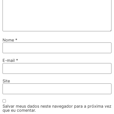
Nome
*
E-mail
*
Site
Salvar meus dados neste navegador para a próxima vez
que eu comentar.