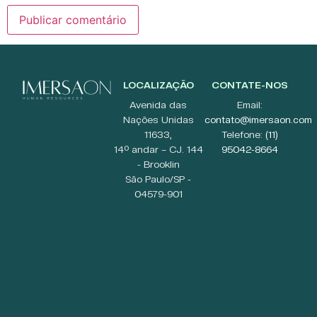
LOCALIZAÇÃO
CONTATE-NOS
Avenida das
Email:
Nações Unidas
contato@imersaon.com
11633,
Telefone:
(11)
14º andar – CJ. 144
95042-8664
- Brooklin
São Paulo/SP -
04579-901