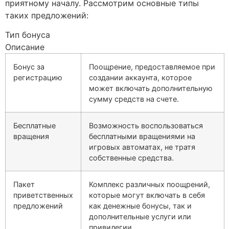
приятному началу. Рассмотрим основные типы
таких предложений:
Тип бонуса
Описание
Бонус за
Поощрение, предоставляемое при
регистрацию
создании аккаунта, которое
может включать дополнительную
сумму средств на счете.
Бесплатные
Возможность воспользоваться
вращения
бесплатными вращениями на
игровых автоматах, не тратя
собственные средства.
Пакет
Комплекс различных поощрений,
приветственных
которые могут включать в себя
предложений
как денежные бонусы, так и
дополнительные услуги или
привилегии.