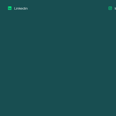
Linkedin