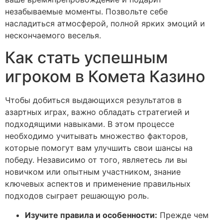
незабываемые моменты. Позвольте себе
насладиться атмосферой, полной ярких эмоций и
нескончаемого веселья.
Как стать успешным
игроком в Комета Казино
Чтобы добиться выдающихся результатов в
азартных играх, важно обладать стратегией и
подходящими навыками. В этом процессе
необходимо учитывать множество факторов,
которые помогут вам улучшить свои шансы на
победу. Независимо от того, являетесь ли вы
новичком или опытным участником, знание
ключевых аспектов и применение правильных
подходов сыграет решающую роль.
Изучите правила и особенности:
Прежде чем