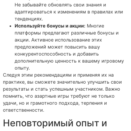
Не забывайте обновлять свои знания и
адаптироваться к изменениям в правилах или
тенденциях.
Используйте бонусы и акции:
Многие
платформы предлагают различные бонусы и
акции. Активное использование этих
предложений может повысить вашу
конкурентоспособность и добавить
дополнительную ценность к вашему игровому
опыту.
Следуя этим рекомендациям и применяя их на
практике, вы сможете значительно улучшить свои
результаты и стать успешным участником. Важно
помнить, что азартные игры требуют не только
удачи, но и грамотного подхода, терпения и
ответственности.
Неповторимый опыт и