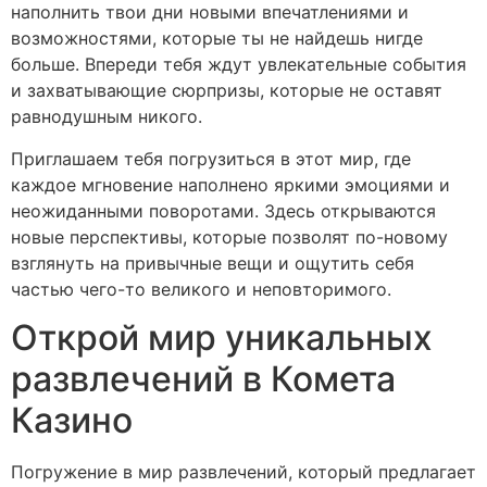
наполнить твои дни новыми впечатлениями и
возможностями, которые ты не найдешь нигде
больше. Впереди тебя ждут увлекательные события
и захватывающие сюрпризы, которые не оставят
равнодушным никого.
Приглашаем тебя погрузиться в этот мир, где
каждое мгновение наполнено яркими эмоциями и
неожиданными поворотами. Здесь открываются
новые перспективы, которые позволят по-новому
взглянуть на привычные вещи и ощутить себя
частью чего-то великого и неповторимого.
Открой мир уникальных
развлечений в Комета
Казино
Погружение в мир развлечений, который предлагает