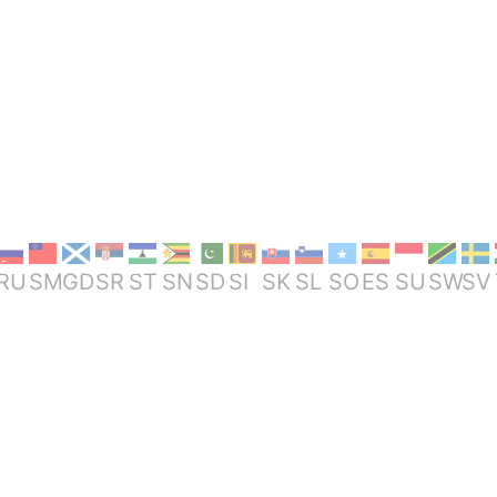
ÕES
QUEM SOMOS
CONTATO
RU
SM
GD
SR
ST
SN
SD
SI
SK
SL
SO
ES
SU
SW
SV