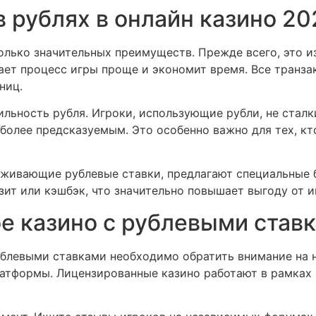
 рублях в онлайн казино 20
колько значительных преимуществ. Прежде всего, это 
ает процесс игры проще и экономит время. Все транза
ниц.
льность рубля. Игроки, использующие рубли, не стал
 более предсказуемым. Это особенно важно для тех, кт
рживающие рублевые ставки, предлагают специальные 
зит или кэшбэк, что значительно повышает выгоду от и
е казино с рублевыми став
ублевыми ставками необходимо обратить внимание на 
латформы. Лицензированные казино работают в рамках