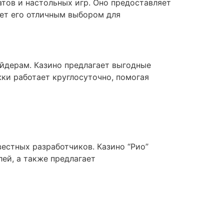
тов и настольных игр. Оно предоставляет
ает его отличным выбором для
йдерам. Казино предлагает выгодные
ки работает круглосуточно, помогая
естных разработчиков. Казино “Рио”
ей, а также предлагает