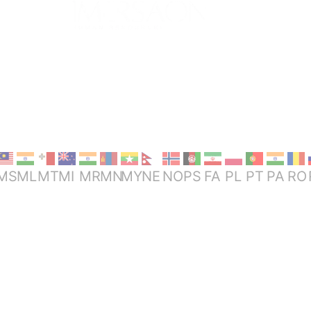
HOME
SOLUÇ
MS
ML
MT
MI
MR
MN
MY
NE
NO
PS
FA
PL
PT
PA
RO