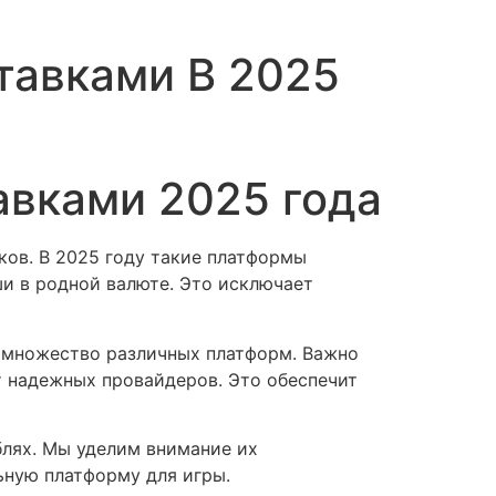
тавками В 2025
авками 2025 года
ков. В 2025 году такие платформы
ши в родной валюте. Это исключает
 множество различных платформ. Важно
т надежных провайдеров. Это обеспечит
блях. Мы уделим внимание их
ьную платформу для игры.