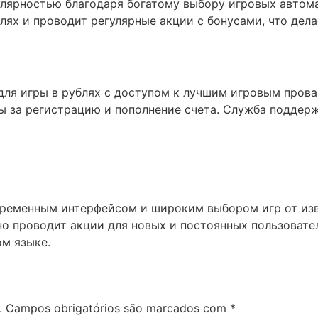
улярностью благодаря богатому выбору игровых автома
лях и проводит регулярные акции с бонусами, что дел
для игры в рублях с доступом к лучшим игровым прова
ы за регистрацию и пополнение счета. Служба поддерж
временным интерфейсом и широким выбором игр от изв
о проводит акции для новых и постоянных пользовател
м языке.
.
Campos obrigatórios são marcados com
*