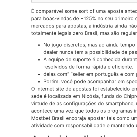
É comparável some sort of uma aposta antec
para boas-vindas de +125% no seu primeiro d
mercados para apostas, a indústria ainda não
totalmente legais zero Brasil, mas são regul
No jogo discretos, mas ao ainda tempo 
dealer nunca tem a possibilidade de pas
A equipe de suporte é conhecida durant
resolvidos de forma rápida e eficiente.
delas com” “seller em português e com 
Porém, você pode acompanhar em speed r
O internet site de apostas foi estabelecido e
sede é localizada em Nicósia, funds do Chipre
virtude de as configurações do smartphone, n
acontece uma vez que todos os programas ins
Mostbet Brasil encoraja apostar tais como um
atividade com responsabilidade e mantendo u