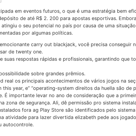
ipada em eventos futuros, o que é uma estratégia bem ef
epósito de até R$ 2. 200 para apostas esportivas. Embora
 atingiu o seu potencial no país por causa de uma situação
amentadas por algumas políticas.
emocionante carry out blackjack, você precisa conseguir
sar de twenty one.
e suas respostas rápidas e profissionais, garantindo que 
possibilidade sobre grandes prêmios.
eal os principais acontecimentos de vários jogos na seç
m this year, e” “operating-system direitos da huella são de
. É importante levar no ano de consideração que a primeira
a zona de segurança. Ali, dê permissão pro sistema instal
talados fora ag Play Store são identificados pelo sistema
a atividade para lazer divertida elizabeth pede aos jogad
 autocontrole.