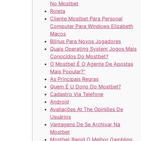
No Mostbet
Roleta
Cliente Mostbet Para Personal
Computer Para Windows Elizabeth
Macos
Bônus Para Novos Jogadores
Quais Operating System Jogos Mais
Conocidos Do Mostbet?
O Mostbet É O Agente De Apostas
Mais Popular?”
As Principais Regras
Quem É U Dono Do Mostbet?
Cadastro Via Telefone
Android
Avaliações At The Opiniões De
Usuários
Vantagens De Se Archivar Na
Mostbet
Mostbet Rapid O Melhor Gambling