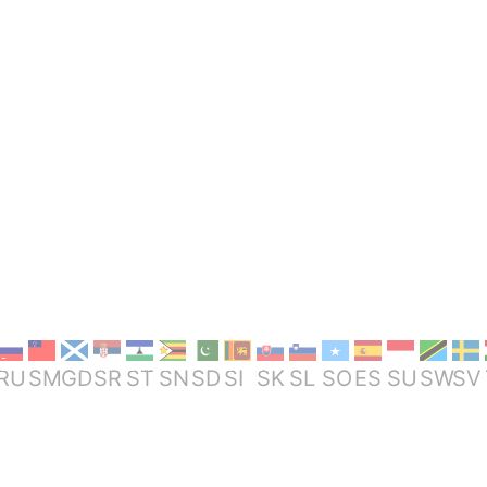
ÕES
QUEM SOMOS
CONTATO
RU
SM
GD
SR
ST
SN
SD
SI
SK
SL
SO
ES
SU
SW
SV