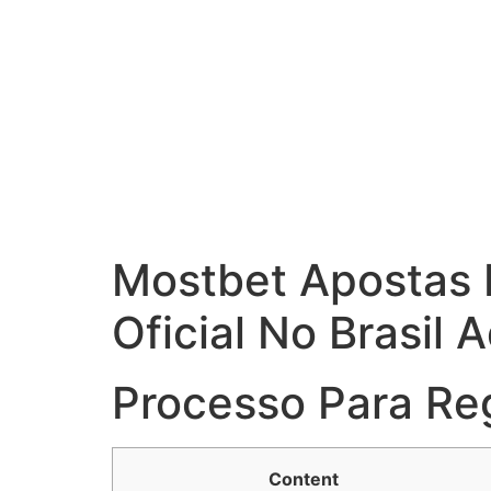
Mostbet Apostas D
Oficial No Brasil 
Processo Para Re
Content