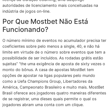
autoridades de licenciamento mais conceituadas na
indústria de jogos on-line.
Por Que Mostbet Não Está
Funcionando?
O número mínimo de eventos no acumulador precisa ter
coeficientes sobre pelo menos a single, 40, e não há
limite em virtude de o número sobre eventos que tem a
possibilidade de ser incluídos. As rodadas grátis estão
sujeitas” “the uma exigência de aposta de sixty vezes o
monto do bônus. A casa de apostas MostBet tem
opções de apostar na ligas populares pelo mundo
como a Uefa Champions Group, Libertadores da
América, Campeonato Brasileiro e muito mais. MostBet
Brasil oferece aos jogadores quatro maneiras diferentes
de se registrar, uma dieses quais permite o qual os
jogadores abram uma conta com um clique.