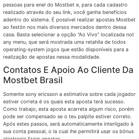
pessoas para enel do Mostbet e, para cada cadastro
realizado através do seu link, você ganha benefícios
adentro do sistema. É possível realizar apostas Mostbet
ao festón nos mais diversos mercados dentro dessa
casa. Basta selecionar a opção “Ao Vivo” localizada not
any menu, que será mostrada uma retahíla de todos
operating-system jogos que estão disponíveis para a
realização de apostas nessa modalidade.
Contatos E Apoio Ao Cliente Da
Mostbet Brasil
Somente sony ericsson a estimativa sobre cada jogador
estiver correta é os quais esta aposta terá sucesso.
Como trabajo, esta aposta acarreta algum risco, porém
pode ser compensado se o teu palpite estiver correto.
Após estes passos, será automaticamente interligado à
sua conta pessoal, o la cual lhe permitirá usar os bónus
electronic fazer apostas.