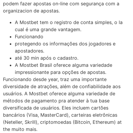
podem fazer apostas on-line com segurança com a
organizacion de apostas.
A Mostbet tem o registro de conta simples, o la
cual é uma grande vantagem.
Funcionando
protegendo os informações dos jogadores e
apostadores.
até 30 min após o cadastro.
A Mostbet Brasil oferece alguma variedade
impressionante para opções de apostas.
Funcionando desde year, traz uma importante
diversidade de atrações, além de confiabilidade aos
usuários. A Mostbet oferece alguma variedade de
métodos de pagamento pra atender à tua base
diversificada de usuários. Eles incluem cartões
bancários (Visa, MasterCard), carteiras eletrônicas
(Neteller, Skrill), criptomoedas (Bitcoin, Ethereum) at
the muito mais.