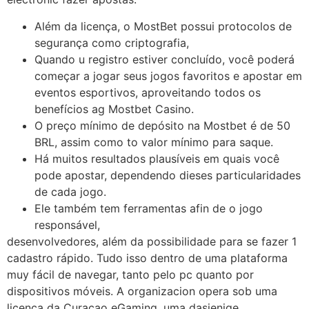
Além da licença, o MostBet possui protocolos de
segurança como criptografia,
Quando u registro estiver concluído, você poderá
começar a jogar seus jogos favoritos e apostar em
eventos esportivos, aproveitando todos os
benefícios ag Mostbet Casino.
O preço mínimo de depósito na Mostbet é de 50
BRL, assim como to valor mínimo para saque.
Há muitos resultados plausíveis em quais você
pode apostar, dependendo dieses particularidades
de cada jogo.
Ele também tem ferramentas afin de o jogo
responsável,
desenvolvedores, além da possibilidade para se fazer 1
cadastro rápido. Tudo isso dentro de uma plataforma
muy fácil de navegar, tanto pelo pc quanto por
dispositivos móveis. A organizacion opera sob uma
licença da Curaçao eGaming, uma dasjenige