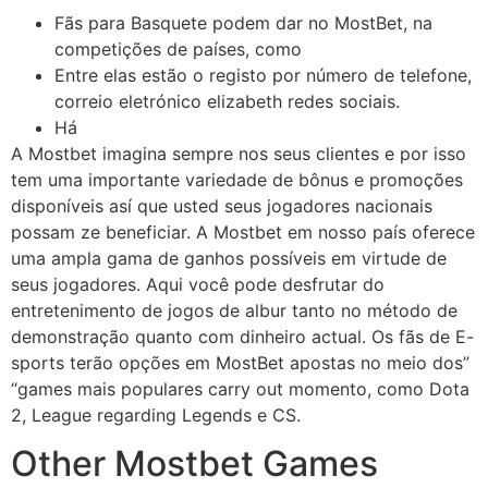
Fãs para Basquete podem dar no MostBet, na
competições de países, como
Entre elas estão o registo por número de telefone,
correio eletrónico elizabeth redes sociais.
Há
A Mostbet imagina sempre nos seus clientes e por isso
tem uma importante variedade de bônus e promoções
disponíveis así que usted seus jogadores nacionais
possam ze beneficiar. A Mostbet em nosso país oferece
uma ampla gama de ganhos possíveis em virtude de
seus jogadores. Aqui você pode desfrutar do
entretenimento de jogos de albur tanto no método de
demonstração quanto com dinheiro actual. Os fãs de E-
sports terão opções em MostBet apostas no meio dos”
“games mais populares carry out momento, como Dota
2, League regarding Legends e CS.
Other Mostbet Games