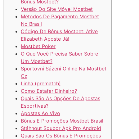
Bônus Mostbet?
Versão Do Site Móvel Mostbet
Métodos De Pagamento Mostbet
No Brasil
Código De Bônus Mostbet: Ative
Elizabeth Aposte Já!
Mostbet Poker
O Que Você Precisa Saber Sobre
Um Mostbet?
Sportovní Sázení Online Na Mostbet
Cz
Linha (prematch)
Como Estafar Dinheiro?
Quais São As Opções De Apostas
Esportivas?
Apostas Ao Vivo
Bônus E Promoções Mostbet Brasil
Stáhnout Soubor Apk Pro Android
Quais São Os Bônus E Promoções