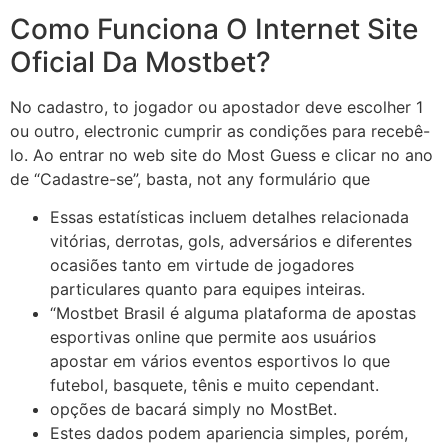
Como Funciona O Internet Site
Oficial Da Mostbet?
No cadastro, to jogador ou apostador deve escolher 1
ou outro, electronic cumprir as condições para recebê-
lo. Ao entrar no web site do Most Guess e clicar no ano
de “Cadastre-se”, basta, not any formulário que
Essas estatísticas incluem detalhes relacionada
vitórias, derrotas, gols, adversários e diferentes
ocasiões tanto em virtude de jogadores
particulares quanto para equipes inteiras.
“Mostbet Brasil é alguma plataforma de apostas
esportivas online que permite aos usuários
apostar em vários eventos esportivos lo que
futebol, basquete, tênis e muito cependant.
opções de bacará simply no MostBet.
Estes dados podem apariencia simples, porém,