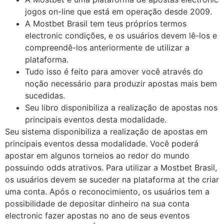
jogos on-line que está em operação desde 2009.
A Mostbet Brasil tem teus próprios termos
electronic condições, e os usuários devem lê-los e
compreendê-los anteriormente de utilizar a
plataforma.
Tudo isso é feito para amover você através do
noção necessário para produzir apostas mais bem
sucedidas.
Seu libro disponibiliza a realização de apostas nos
principais eventos desta modalidade.
Seu sistema disponibiliza a realização de apostas em
principais eventos dessa modalidade. Você poderá
apostar em algunos torneios ao redor do mundo
possuindo odds atrativos. Para utilizar a Mostbet Brasil,
os usuários devem se suceder na plataforma at the criar
uma conta. Após o reconocimiento, os usuários tem a
possibilidade de depositar dinheiro na sua conta
electronic fazer apostas no ano de seus eventos