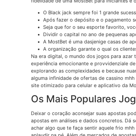
fidelidade de uma MostBet para iniciantes é 
O Black jack sempre foi 1 grande sucess
Após fazer o depósito e o pagamento se
Seja que for o seu esporte favorito, voc
Dividir o capital no ano de pequenas apo
A MostBet é uma dasjenige casas de apo
A organização garante o qual os cliente
Na era digital, o mundo dos jogos para azar 
experiência emocionante e provvidenziale de
explorando as complexidades e because nuan
alguma infinidade de ofertas de cassino mh
site otimizado para celular e aplicativo da 
Os Mais Populares Jo
Deixar o coração aconsejar suas apostas pode 
apostas em análises e dados concretos. Dá só
achar algo que te faça sentir aquele frio mh
aplaudir na pé. Além de mercados de apostas,