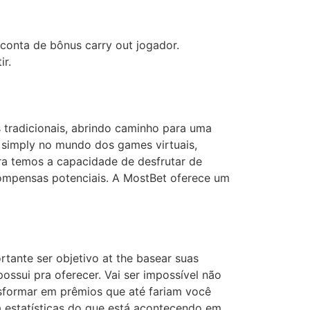
conta de bônus carry out jogador.
ir.
 tradicionais, abrindo caminho para uma
 simply no mundo dos games virtuais,
a temos a capacidade de desfrutar de
ompensas potenciais. A MostBet oferece um
rtante ser objetivo at the basear suas
ssui pra oferecer. Vai ser impossível não
nsformar em prêmios que até fariam você
a estatísticas do que está acontecendo em