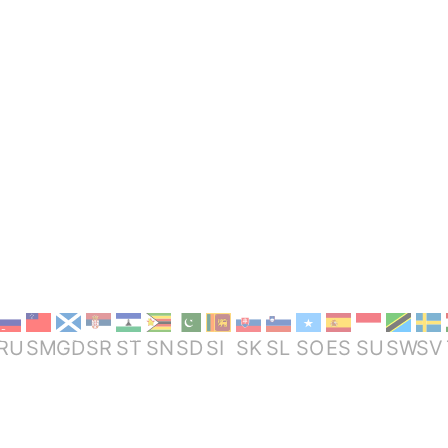
ÕES
QUEM SOMOS
CONTATO
RU
SM
GD
SR
ST
SN
SD
SI
SK
SL
SO
ES
SU
SW
SV