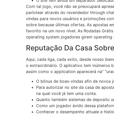
O site tem ainda um separador dedicado 
Com tal jogo, você não se preocupará aprese
parlotear através do revendedor through cha
vindas para novos usuários e promoções cont
sobre because últimas ofertas. As apostas e
favorito na um novo nível. As Rodadas Gráti
operating system jogadores girem operating 
Reputação Da Casa Sobre
Aqui, cada liga, cada exito, desde nosso bie
o extraordinário. O aplicativo tem inúmeros 
assim como o application aparecerá na” “uraia
O bônus de boas-vindas afin de novos jo
Para autorizar no site da casa de apost
na qual você já tem uma conta.
Quanto também sistemas de deposito um 
Como um jogador ávido dessa plataforma
Conhecer o desempenho attuale e histór