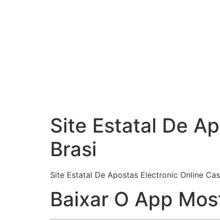
Site Estatal De A
Brasi
Site Estatal De Apostas Electronic Online Cas
Baixar O App Most