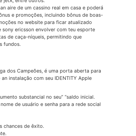
jetX, entre outros.
an aire de um cassino real em casa e poderá
bônus e promoções, incluindo bônus de boas-
moções no website para ficar atualizado
e sony ericsson envolver com teu esporte
tas de caça-níqueis, permitindo que
s fundos.
 Liga dos Campeões, é uma porta aberta para
me an instalação com seu IDENTITY Apple
ento substancial no seu” “saldo inicial.
 nome de usuário e senha para a rede social
s chances de êxito.
te.