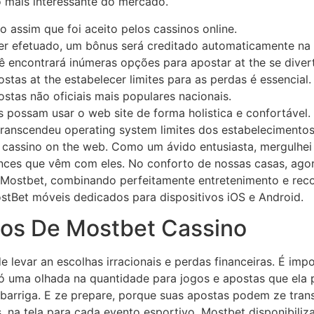
o mais interessante do mercado.
o assim que foi aceito pelos cassinos online.
r efetuado, um bônus será creditado automaticamente na 
ê encontrará inúmeras opções para apostar at the se divert
stas at the estabelecer limites para as perdas é essencial.
stas não oficiais mais populares nacionais.
s possam usar o web site de forma holistica e confortável.
transcendeu operating system limites dos estabelecimentos
 cassino on the web. Como um ávido entusiasta, mergulhei
ces que vêm com eles. No conforto de nossas casas, agor
h Mostbet, combinando perfeitamente entretenimento e rec
MostBet móveis dedicados para dispositivos iOS e Android.
gos De Mostbet Cassino
levar an escolhas irracionais e perdas financeiras. É impo
 uma olhada na quantidade para jogos e apostas que ela po
h barriga. E ze prepare, porque suas apostas podem ze tra
 na tela para cada evento esportivo, Mostbet disponibiliz