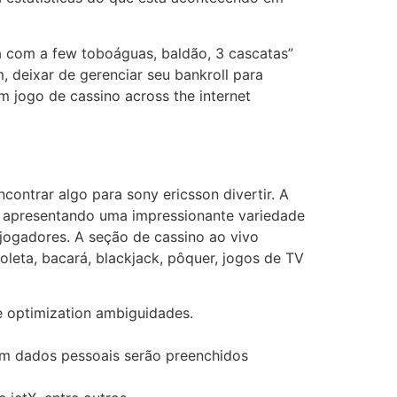
a com a few toboáguas, baldão, 3 cascatas”
 deixar de gerenciar seu bankroll para
um jogo de cassino across the internet
ontrar algo para sony ericsson divertir. A
a, apresentando uma impressionante variedade
 jogadores. A seção de cassino ao vivo
oleta, bacará, blackjack, pôquer, jogos de TV
e optimization ambiguidades.
tem dados pessoais serão preenchidos