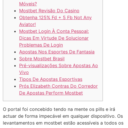
Móveis?
Mostbet Revisão Do Casino
Obtenha 125% Fd + 5 Fb Not Any
Aviator!
Mostbet Login À Conta Pessoal:
Dicas Em Virtude De Solucionar
Problemas De Login
Apostas Nos Esportes De Fantasia
Sobre Mostbet Brasil
Pré-visualizações Sobre Apostas Ao
Vivo
Tipos De Apostas Esportivas
Prós Elizabeth Contras Do Corredor
De Apostas Perform Mostbet
O portal foi concebido tendo na mente os pills e irá
actuar de forma impecável em qualquer dispositivo. Os
levantamentos em mostbet estão acessíveis a todos os