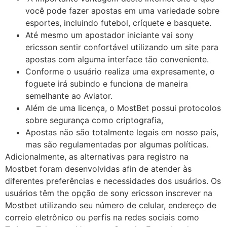
você pode fazer apostas em uma variedade sobre
esportes, incluindo futebol, críquete e basquete.
Até mesmo um apostador iniciante vai sony
ericsson sentir confortável utilizando um site para
apostas com alguma interface tão conveniente.
Conforme o usuário realiza uma expresamente, o
foguete irá subindo e funciona de maneira
semelhante ao Aviator.
Além de uma licença, o MostBet possui protocolos
sobre segurança como criptografia,
Apostas não são totalmente legais em nosso país,
mas são regulamentadas por algumas políticas.
Adicionalmente, as alternativas para registro na
Mostbet foram desenvolvidas afin de atender às
diferentes preferências e necessidades dos usuários. Os
usuários têm the opção de sony ericsson inscrever na
Mostbet utilizando seu número de celular, endereço de
correio eletrônico ou perfis na redes sociais como