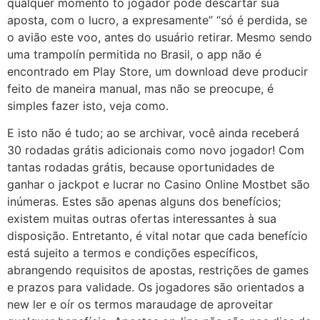
qualquer momento to jogador pode descartar sua
aposta, com o lucro, a expresamente” “só é perdida, se
o avião este voo, antes do usuário retirar. Mesmo sendo
uma trampolín permitida no Brasil, o app não é
encontrado em Play Store, um download deve producir
feito de maneira manual, mas não se preocupe, é
simples fazer isto, veja como.
E isto não é tudo; ao se archivar, você ainda receberá
30 rodadas grátis adicionais como novo jogador! Com
tantas rodadas grátis, because oportunidades de
ganhar o jackpot e lucrar no Casino Online Mostbet são
inúmeras. Estes são apenas alguns dos benefícios;
existem muitas outras ofertas interessantes à sua
disposição. Entretanto, é vital notar que cada benefício
está sujeito a termos e condições específicos,
abrangendo requisitos de apostas, restrições de games
e prazos para validade. Os jogadores são orientados a
new ler e oír os termos maraudage de aproveitar