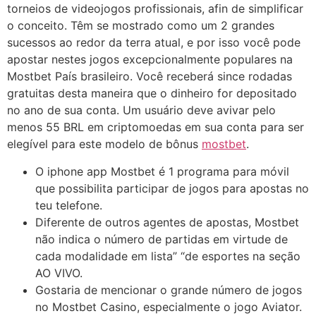
torneios de videojogos profissionais, afin de simplificar
o conceito. Têm se mostrado como um 2 grandes
sucessos ao redor da terra atual, e por isso você pode
apostar nestes jogos excepcionalmente populares na
Mostbet País brasileiro. Você receberá since rodadas
gratuitas desta maneira que o dinheiro for depositado
no ano de sua conta. Um usuário deve avivar pelo
menos 55 BRL em criptomoedas em sua conta para ser
elegível para este modelo de bônus
mostbet
.
O iphone app Mostbet é 1 programa para móvil
que possibilita participar de jogos para apostas no
teu telefone.
Diferente de outros agentes de apostas, Mostbet
não indica o número de partidas em virtude de
cada modalidade em lista” “de esportes na seção
AO VIVO.
Gostaria de mencionar o grande número de jogos
no Mostbet Casino, especialmente o jogo Aviator.