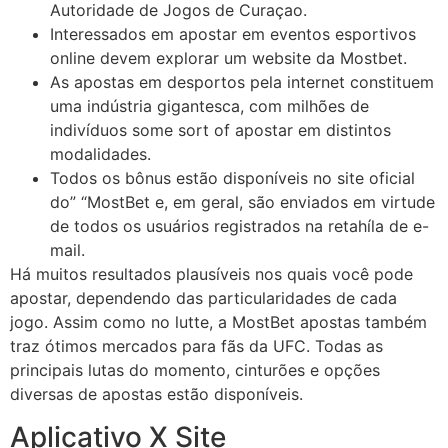
Autoridade de Jogos de Curaçao.
Interessados em apostar em eventos esportivos
online devem explorar um website da Mostbet.
As apostas em desportos pela internet constituem
uma indústria gigantesca, com milhões de
indivíduos some sort of apostar em distintos
modalidades.
Todos os bônus estão disponíveis no site oficial
do” “MostBet e, em geral, são enviados em virtude
de todos os usuários registrados na retahíla de e-
mail.
Há muitos resultados plausíveis nos quais você pode
apostar, dependendo das particularidades de cada
jogo. Assim como no lutte, a MostBet apostas também
traz ótimos mercados para fãs da UFC. Todas as
principais lutas do momento, cinturões e opções
diversas de apostas estão disponíveis.
Aplicativo X Site