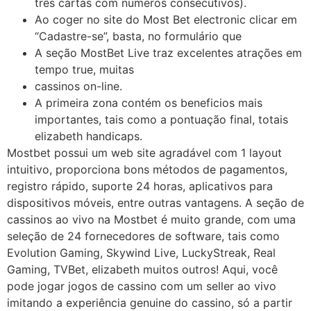
três cartas com números consecutivos).
Ao coger no site do Most Bet electronic clicar em
“Cadastre-se”, basta, no formulário que
A seção MostBet Live traz excelentes atrações em
tempo true, muitas
cassinos on-line.
A primeira zona contém os beneficios mais
importantes, tais como a pontuação final, totais
elizabeth handicaps.
Mostbet possui um web site agradável com 1 layout
intuitivo, proporciona bons métodos de pagamentos,
registro rápido, suporte 24 horas, aplicativos para
dispositivos móveis, entre outras vantagens. A seção de
cassinos ao vivo na Mostbet é muito grande, com uma
seleção de 24 fornecedores de software, tais como
Evolution Gaming, Skywind Live, LuckyStreak, Real
Gaming, TVBet, elizabeth muitos outros! Aqui, você
pode jogar jogos de cassino com um seller ao vivo
imitando a experiência genuine do cassino, só a partir