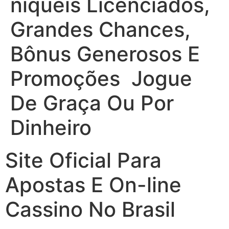
níqueis Licenciados,
Grandes Chances,
Bônus Generosos E
Promoções ️ Jogue
De Graça Ou Por
Dinheiro
Site Oficial Para
Apostas E On-line
Cassino No Brasil