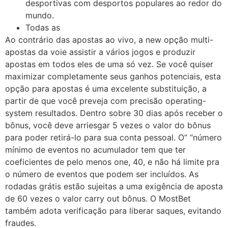
desportivas com desportos populares ao redor do
mundo.
Todas as
Ao contrário das apostas ao vivo, a new opção multi-
apostas da voie assistir a vários jogos e produzir
apostas em todos eles de uma só vez. Se você quiser
maximizar completamente seus ganhos potenciais, esta
opção para apostas é uma excelente substituição, a
partir de que você preveja com precisão operating-
system resultados. Dentro sobre 30 dias após receber o
bônus, você deve arriesgar 5 vezes o valor do bônus
para poder retirá-lo para sua conta pessoal. O” “número
mínimo de eventos no acumulador tem que ter
coeficientes de pelo menos one, 40, e não há limite pra
o número de eventos que podem ser incluídos. As
rodadas grátis estão sujeitas a uma exigência de aposta
de 60 vezes o valor carry out bônus. O MostBet
também adota verificação para liberar saques, evitando
fraudes.