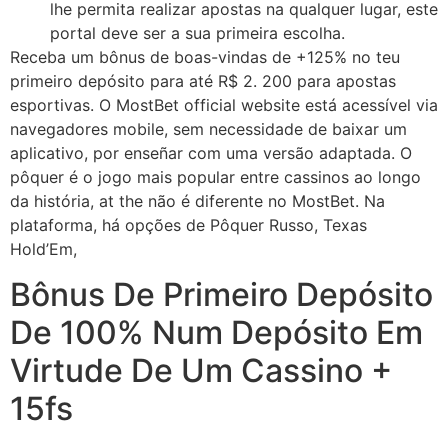
lhe permita realizar apostas na qualquer lugar, este
portal deve ser a sua primeira escolha.
Receba um bônus de boas-vindas de +125% no teu
primeiro depósito para até R$ 2. 200 para apostas
esportivas. O MostBet official website está acessível via
navegadores mobile, sem necessidade de baixar um
aplicativo, por enseñar com uma versão adaptada. O
pôquer é o jogo mais popular entre cassinos ao longo
da história, at the não é diferente no MostBet. Na
plataforma, há opções de Pôquer Russo, Texas
Hold’Em,
Bônus De Primeiro Depósito
De 100% Num Depósito Em
Virtude De Um Cassino +
15fs