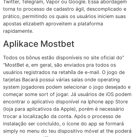
Twitter, Telegram, Vapor ou Google. Essa abordagem
torna to processo de cadastro ágil, descomplicado e
prático, permitindo os quais os usuários iniciem suas
apostas elizabeth aproveitem a plataforma
rapidamente.
Aplikace Mostbet
Todos os bônus estão disponíveis no site oficial do”
“MostBet e, em geral, são enviados pra todos os
usuários registrados na retahíla de e-mail. O jogo de
tarjetas Bacará possui várias salas onde operating
system jogadores podem selecionar o jogo desejado e
começar some sort of jogar. Já usuários de iOS podem
encontrar o aplicativo disponível na Iphone app Store
(loja para aplicativos da Apple), porém é necessário
trocar a localização da conta. Após o processo de
instalação ser concluído, o ícone do app se formará
simply no menu do teu dispositivo móvel at the poderá