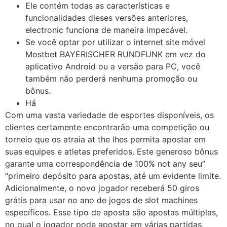
Ele contém todas as características e
funcionalidades dieses versões anteriores,
electronic funciona de maneira impecável.
Se você optar por utilizar o internet site móvel
Mostbet BAYERISCHER RUNDFUNK em vez do
aplicativo Android ou a versão para PC, você
também não perderá nenhuma promoção ou
bônus.
Há
Com uma vasta variedade de esportes disponíveis, os
clientes certamente encontrarão uma competição ou
torneio que os atraia at the lhes permita apostar em
suas equipes e atletas preferidos. Este generoso bônus
garante uma correspondência de 100% not any seu”
“primeiro depósito para apostas, até um evidente limite.
Adicionalmente, o novo jogador receberá 50 giros
grátis para usar no ano de jogos de slot machines
específicos. Esse tipo de aposta são apostas múltiplas,
no qual o jogador pode apostar em várias partidas,