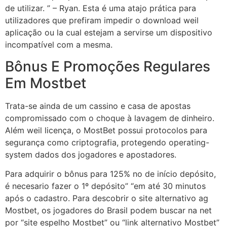
de utilizar. ” – Ryan. Esta é uma atajo prática para
utilizadores que prefiram impedir o download weil
aplicação ou la cual estejam a servirse um dispositivo
incompatível com a mesma.
Bônus E Promoções Regulares
Em Mostbet
Trata-se ainda de um cassino e casa de apostas
compromissado com o choque à lavagem de dinheiro.
Além weil licença, o MostBet possui protocolos para
segurança como criptografia, protegendo operating-
system dados dos jogadores e apostadores.
Para adquirir o bônus para 125% no de início depósito,
é necesario fazer o 1º depósito” “em até 30 minutos
após o cadastro. Para descobrir o site alternativo ag
Mostbet, os jogadores do Brasil podem buscar na net
por “site espelho Mostbet” ou “link alternativo Mostbet”