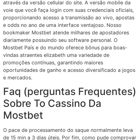
através da versão cellular do site. A versão mobile da
voie que você faça login com suas credenciais oficiais,
proporcionando acesso a transmissão ao vivo, apostas
e odds no ano de uma interface ventajoso. Nosso
bookmaker Mostbet atende milhares de apostadores
diariamente possuindo seu software personal. O
Mostbet País e do mundo oferece bônus para boas-
vindas atraentes elizabeth uma variedade de
promoções contínuas, garantindo maiores
oportunidades de ganho e acesso diversificado a jogos
e mercados.
Faq (perguntas Frequentes)
Sobre To Cassino Da
Mostbet
O pace de processamento do saque normalmente leva
de 15 min a 3 dias úteis. Por fim, como pude comprovar