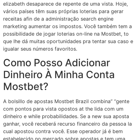
elizabeth desaparece de repente de uma vista. Hoje,
vários países têm suas próprias loterias para gerar
receitas afin de a administração search engine
marketing aumentar os impostos. Você também tem a
possibilidade de jogar loterias on-line na Mostbet, to
que lhe dá muitas oportunidades pra tentar sua caso e
igualar seus números favoritos.
Como Posso Adicionar
Dinheiro À Minha Conta
Mostbet?
A bolsillo de apostas Mostbet Brazil combina” “gente
com pontos para vista opostos at the lida com um
dinheiro e while probabilidades. Se a new sua aposta
ganhar, você receberá recurso financeiro da pessoa la
cual apostou contra você. Esse operador já é bem
estabelecido no mercado sobre apostas e tem uma