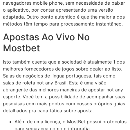
navegadores mobile phone, sem necessidade de baixar
o aplicativo, por contar apresentando uma versão
adaptada. Outro ponto autentico é que the maioria dos
métodos têm tempo para processamento instantâneo.
Apostas Ao Vivo No
Mostbet
Isto também cuenta que a sociedad é atualmente 1 dos
melhores fornecedores de jogos sobre dealer ao listo.
Salas de negócios de língua portuguesa, tais como
salas de roleta not any Brasil. Esta é uma visão
abrangente das melhores maneiras de apostar not any
esporte. Você tem a possibilidade de acompanhar suas
pesquisas com mais pontos com nossos próprios guias
detalhados pra cada tática sobre aposta.
Além de uma licença, o MostBet possui protocolos
para segurança como criptografia,