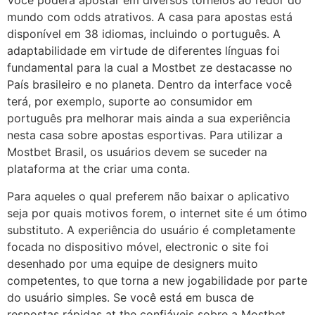
Você poderá apostar em diversos torneios ao redor do
mundo com odds atrativos. A casa para apostas está
disponível em 38 idiomas, incluindo o português. A
adaptabilidade em virtude de diferentes línguas foi
fundamental para la cual a Mostbet ze destacasse no
País brasileiro e no planeta. Dentro da interface você
terá, por exemplo, suporte ao consumidor em
português pra melhorar mais ainda a sua experiência
nesta casa sobre apostas esportivas. Para utilizar a
Mostbet Brasil, os usuários devem se suceder na
plataforma at the criar uma conta.
Para aqueles o qual preferem não baixar o aplicativo
seja por quais motivos forem, o internet site é um ótimo
substituto. A experiência do usuário é completamente
focada no dispositivo móvel, electronic o site foi
desenhado por uma equipe de designers muito
competentes, to que torna a new jogabilidade por parte
do usuário simples. Se você está em busca de
respostas rápidas at the confiáveis sobre a Mostbet