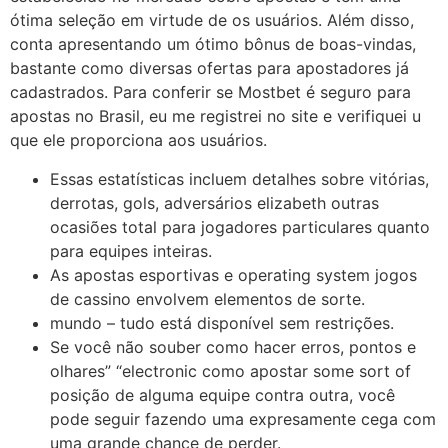
ótima seleção em virtude de os usuários. Além disso,
conta apresentando um ótimo bônus de boas-vindas,
bastante como diversas ofertas para apostadores já
cadastrados. Para conferir se Mostbet é seguro para
apostas no Brasil, eu me registrei no site e verifiquei u
que ele proporciona aos usuários.
Essas estatísticas incluem detalhes sobre vitórias,
derrotas, gols, adversários elizabeth outras
ocasiões total para jogadores particulares quanto
para equipes inteiras.
As apostas esportivas e operating system jogos
de cassino envolvem elementos de sorte.
mundo – tudo está disponível sem restrições.
Se você não souber como hacer erros, pontos e
olhares” “electronic como apostar some sort of
posição de alguma equipe contra outra, você
pode seguir fazendo uma expresamente cega com
uma grande chance de perder.