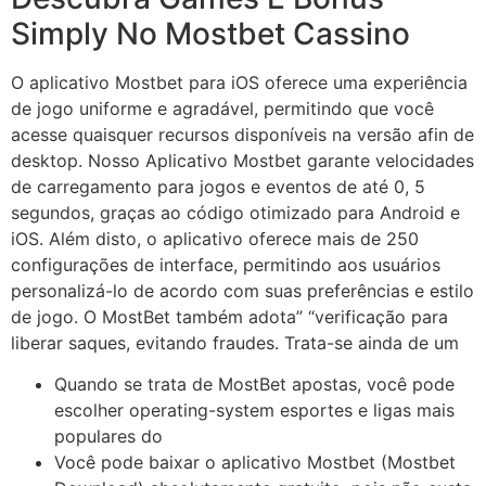
Simply No Mostbet Cassino
O aplicativo Mostbet para iOS oferece uma experiência
de jogo uniforme e agradável, permitindo que você
acesse quaisquer recursos disponíveis na versão afin de
desktop. Nosso Aplicativo Mostbet garante velocidades
de carregamento para jogos e eventos de até 0, 5
segundos, graças ao código otimizado para Android e
iOS. Além disto, o aplicativo oferece mais de 250
configurações de interface, permitindo aos usuários
personalizá-lo de acordo com suas preferências e estilo
de jogo. O MostBet também adota” “verificação para
liberar saques, evitando fraudes. Trata-se ainda de um
Quando se trata de MostBet apostas, você pode
escolher operating-system esportes e ligas mais
populares do
Você pode baixar o aplicativo Mostbet (Mostbet