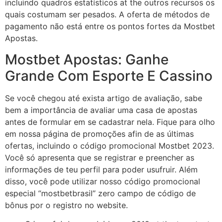
incluindo quadros estatísticos at the outros recursos os
quais costumam ser pesados. A oferta de métodos de
pagamento não está entre os pontos fortes da Mostbet
Apostas.
Mostbet Apostas: Ganhe
Grande Com Esporte E Cassino
Se você chegou até exista artigo de avaliação, sabe
bem a importância de avaliar uma casa de apostas
antes de formular em se cadastrar nela. Fique para olho
em nossa página de promoções afin de as últimas
ofertas, incluindo o código promocional Mostbet 2023.
Você só apresenta que se registrar e preencher as
informações de teu perfil para poder usufruir. Além
disso, você pode utilizar nosso código promocional
especial “mostbetbrasil” zero campo de código de
bônus por o registro no website.