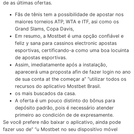
de as últimas ofertas.
Fãs de tênis tem a possibilidade de apostar nos
maiores torneios ATP, WTA e ITF, asi como os
Grand Slams, Copa Davis,
Em resumo, a Mostbet é uma opção confiável e
feliz y sana para cassinos electronic apostas
esportivas, certificando-a como uma boa locuinta
de apostas esportivas.
Assim, imediatamente após a instalação,
aparecerá uma proposta afin de fazer login no ano
de sua conta at the começar a” “utilizar todos os
recursos do aplicativo Mostbet Brasil.
os mais buscados da casa.
A oferta é um pouco distinto do bônus para
depósito padrão, pois é necessário atender
primeiro ao condición de de expresamente.
Se você prefere não baixar o aplicativo, ainda pode
fazer uso de” “u Mostbet no seu dispositivo móvel