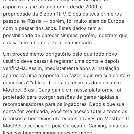
esportivas que atua no ramo desde 2009, é
propriedade da Bizbon N. V. E deu os teus primeiros
passos na Rússia — porém, foi muito além da Europa
com o passar dos anos. Estes dados tem a
possibilidade de parecer simples, porém, mostram que
a casa tem o nome a zelar no mercado.
Um procedimento obrigatório pelo que todo novo
usuário deve passar é registrar uma conta e depois
verificá-la. Assim, imediatamente após a instalação,
aparecerá uma proposta pra fazer login em sua conta e
começar a” “utilizar todos os recursos do aplicativo
Mostbet Brasil. Cada game em nossa plataforma foi
projetado para otorgar sessões de game rápidas e
recompensadoras para os jogadores. Depois que sua
conta for verificada, você terá acesso total a todos os
recursos e benefícios oferecidos através do Mostbet. O
MostBet é licenciado pela Curaçao e-Gaming, uma das
licenças também importantes do globo.