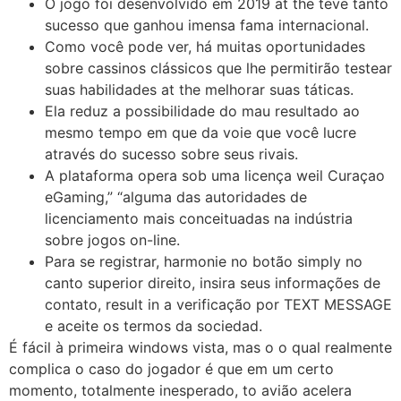
O jogo foi desenvolvido em 2019 at the teve tanto
sucesso que ganhou imensa fama internacional.
Como você pode ver, há muitas oportunidades
sobre cassinos clássicos que lhe permitirão testear
suas habilidades at the melhorar suas táticas.
Ela reduz a possibilidade do mau resultado ao
mesmo tempo em que da voie que você lucre
através do sucesso sobre seus rivais.
A plataforma opera sob uma licença weil Curaçao
eGaming,” “alguma das autoridades de
licenciamento mais conceituadas na indústria
sobre jogos on-line.
Para se registrar, harmonie no botão simply no
canto superior direito, insira seus informações de
contato, result in a verificação por TEXT MESSAGE
e aceite os termos da sociedad.
É fácil à primeira windows vista, mas o o qual realmente
complica o caso do jogador é que em um certo
momento, totalmente inesperado, to avião acelera